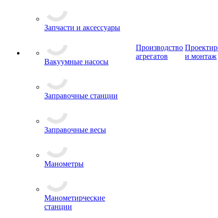
Запчасти и аксессуары
Производство
Проектир
агрегатов
и монтаж
Вакуумные насосы
Заправочные станции
Заправочные весы
Манометры
Манометирческие
станции