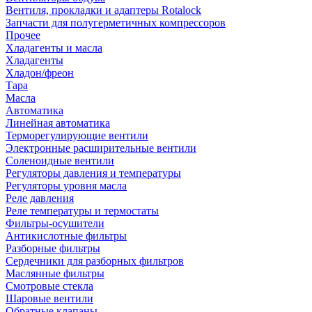
Вентиля, прокладки и адаптеры Rotalock
Запчасти для полугерметичных компрессоров
Прочее
Хладагенты и масла
Хладагенты
Хладон/фреон
Тара
Масла
Автоматика
Линейная автоматика
Терморегулирующие вентили
Электронные расширительные вентили
Соленоидные вентили
Регуляторы давления и температуры
Регуляторы уровня масла
Реле давления
Реле температуры и термостаты
Фильтры-осушители
Антикислотные фильтры
Разборные фильтры
Сердечники для разборных фильтров
Маслянные фильтры
Смотровые стекла
Шаровые вентили
Обратные клапаны