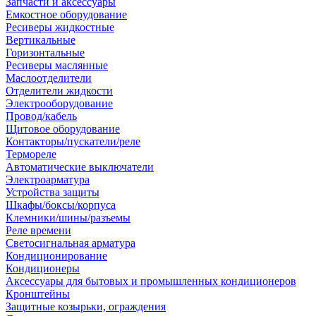
Запчасти и аксессуары
Емкостное оборудование
Ресиверы жидкостные
Вертикальные
Горизонтальные
Ресиверы маслянные
Маслоотделители
Отделители жидкости
Электрооборудование
Провод/кабель
Щитовое оборудование
Контакторы/пускатели/реле
Термореле
Автоматические выключатели
Электроарматура
Устройства защиты
Шкафы/боксы/корпуса
Клемники/шины/разъемы
Реле времени
Светосигнальная арматура
Кондиционирование
Кондиционеры
Аксессуары для бытовых и промышленных кондиционеров
Кронштейны
Защитные козырьки, ограждения