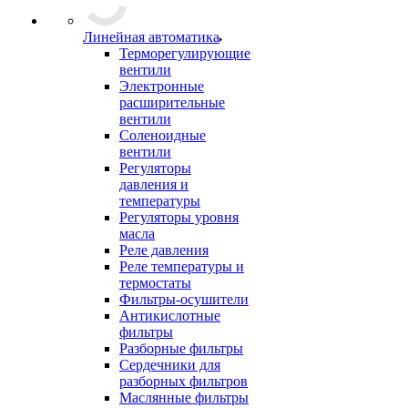
Линейная автоматика
Терморегулирующие
вентили
Электронные
расширительные
вентили
Соленоидные
вентили
Регуляторы
давления и
температуры
Регуляторы уровня
масла
Реле давления
Реле температуры и
термостаты
Фильтры-осушители
Антикислотные
фильтры
Разборные фильтры
Сердечники для
разборных фильтров
Маслянные фильтры