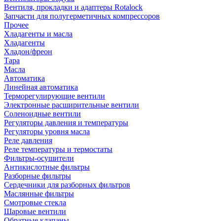
Вентиля, прокладки и адаптеры Rotalock
Запчасти для полугерметичных компрессоров
Прочее
Хладагенты и масла
Хладагенты
Хладон/фреон
Тара
Масла
Автоматика
Линейная автоматика
Терморегулирующие вентили
Электронные расширительные вентили
Соленоидные вентили
Регуляторы давления и температуры
Регуляторы уровня масла
Реле давления
Реле температуры и термостаты
Фильтры-осушители
Антикислотные фильтры
Разборные фильтры
Сердечники для разборных фильтров
Маслянные фильтры
Смотровые стекла
Шаровые вентили
Обратные клапаны