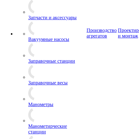
Запчасти и аксессуары
Производство
Проектир
агрегатов
и монтаж
Вакуумные насосы
Заправочные станции
Заправочные весы
Манометры
Манометирческие
станции