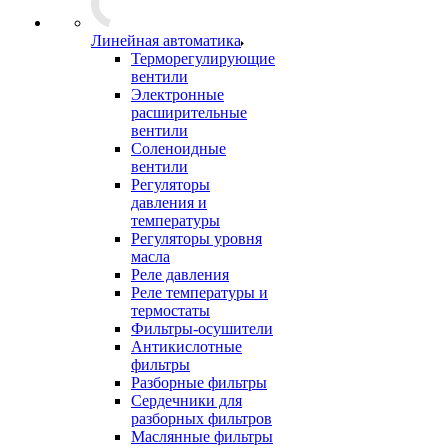
Линейная автоматика
Терморегулирующие
вентили
Электронные
расширительные
вентили
Соленоидные
вентили
Регуляторы
давления и
температуры
Регуляторы уровня
масла
Реле давления
Реле температуры и
термостаты
Фильтры-осушители
Антикислотные
фильтры
Разборные фильтры
Сердечники для
разборных фильтров
Маслянные фильтры