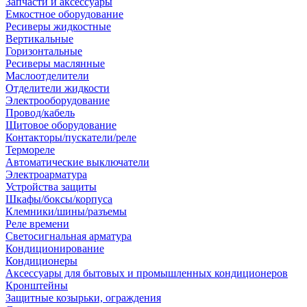
Запчасти и аксессуары
Емкостное оборудование
Ресиверы жидкостные
Вертикальные
Горизонтальные
Ресиверы маслянные
Маслоотделители
Отделители жидкости
Электрооборудование
Провод/кабель
Щитовое оборудование
Контакторы/пускатели/реле
Термореле
Автоматические выключатели
Электроарматура
Устройства защиты
Шкафы/боксы/корпуса
Клемники/шины/разъемы
Реле времени
Светосигнальная арматура
Кондиционирование
Кондиционеры
Аксессуары для бытовых и промышленных кондиционеров
Кронштейны
Защитные козырьки, ограждения