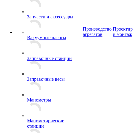
Запчасти и аксессуары
Производство
Проектир
агрегатов
и монтаж
Вакуумные насосы
Заправочные станции
Заправочные весы
Манометры
Манометирческие
станции