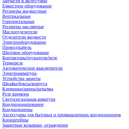
Запчасти и аксессуары
Емкостное оборудование
Ресиверы жидкостные
Вертикальные
Горизонтальные
Ресиверы маслянные
Маслоотделители
Отделители жидкости
Электрооборудование
Провод/кабель
Щитовое оборудование
Контакторы/пускатели/реле
Термореле
Автоматические выключатели
Электроарматура
Устройства защиты
Шкафы/боксы/корпуса
Клемники/шины/разъемы
Реле времени
Светосигнальная арматура
Кондиционирование
Кондиционеры
Аксессуары для бытовых и промышленных кондиционеров
Кронштейны
Защитные козырьки, ограждения