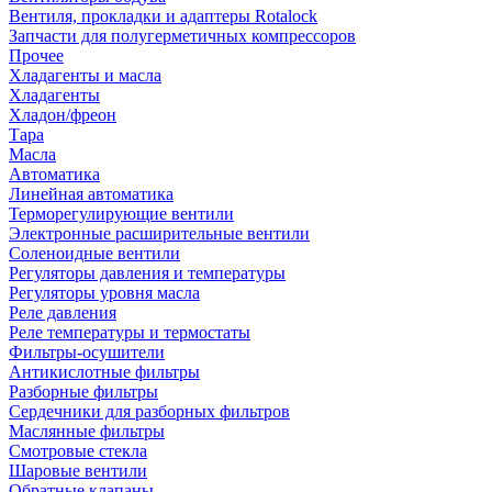
Вентиля, прокладки и адаптеры Rotalock
Запчасти для полугерметичных компрессоров
Прочее
Хладагенты и масла
Хладагенты
Хладон/фреон
Тара
Масла
Автоматика
Линейная автоматика
Терморегулирующие вентили
Электронные расширительные вентили
Соленоидные вентили
Регуляторы давления и температуры
Регуляторы уровня масла
Реле давления
Реле температуры и термостаты
Фильтры-осушители
Антикислотные фильтры
Разборные фильтры
Сердечники для разборных фильтров
Маслянные фильтры
Смотровые стекла
Шаровые вентили
Обратные клапаны