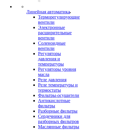
Линейная автоматика
Терморегулирующие
вентили
Электронные
расширительные
вентили
Соленоидные
вентили
Регуляторы
давления и
температуры
Регуляторы уровня
масла
Реле давления
Реле температуры и
термостаты
Фильтры-осушители
Антикислотные
фильтры
Разборные фильтры
Сердечники для
разборных фильтров
Маслянные фильтры