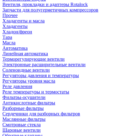
Вентиля, прокладки и адаптеры Rotalock
Запчасти для полугерметичных компрессоров
Прочее
Хладагенты и масла
Хладагенты
Хладон/фреон
Тара
Масла
Автоматика
Линейная автоматика
Терморегулирующие вентили
Электронные расширительные вентили
Соленоидные вентили
Регуляторы давления и температуры
Регуляторы уровня масла
Реле давления
Реле температуры и термостаты
Фильтры-осушители
Антикислотные фильтры
Разборные фильтры
Сердечники для разборных фильтров
Маслянные фильтры
Смотровые стекла
Шаровые вентили
Обратные клапаны