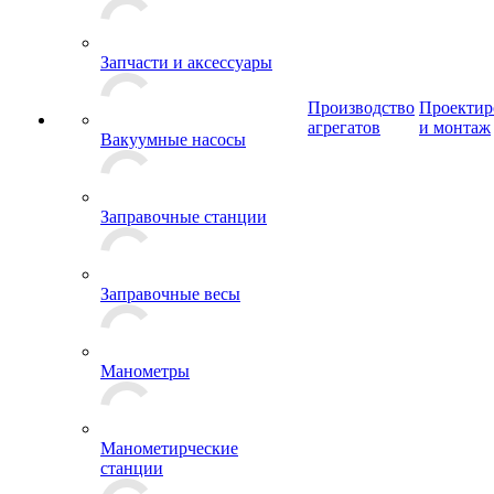
Запчасти и аксессуары
Производство
Проектир
агрегатов
и монтаж
Вакуумные насосы
Заправочные станции
Заправочные весы
Манометры
Манометирческие
станции