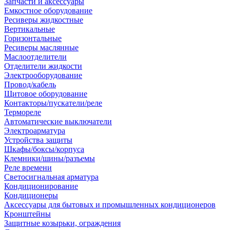
Запчасти и аксессуары
Емкостное оборудование
Ресиверы жидкостные
Вертикальные
Горизонтальные
Ресиверы маслянные
Маслоотделители
Отделители жидкости
Электрооборудование
Провод/кабель
Щитовое оборудование
Контакторы/пускатели/реле
Термореле
Автоматические выключатели
Электроарматура
Устройства защиты
Шкафы/боксы/корпуса
Клемники/шины/разъемы
Реле времени
Светосигнальная арматура
Кондиционирование
Кондиционеры
Аксессуары для бытовых и промышленных кондиционеров
Кронштейны
Защитные козырьки, ограждения