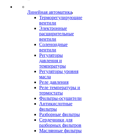
Линейная автоматика
Терморегулирующие
вентили
Электронные
расширительные
вентили
Соленоидные
вентили
Регуляторы
давления и
температуры
Регуляторы уровня
масла
Реле давления
Реле температуры и
термостаты
Фильтры-осушители
Антикислотные
фильтры
Разборные фильтры
Сердечники для
разборных фильтров
Маслянные фильтры