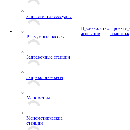
Запчасти и аксессуары
Производство
Проектир
агрегатов
и монтаж
Вакуумные насосы
Заправочные станции
Заправочные весы
Манометры
Манометирческие
станции