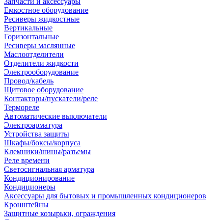
Запчасти и аксессуары
Емкостное оборудование
Ресиверы жидкостные
Вертикальные
Горизонтальные
Ресиверы маслянные
Маслоотделители
Отделители жидкости
Электрооборудование
Провод/кабель
Щитовое оборудование
Контакторы/пускатели/реле
Термореле
Автоматические выключатели
Электроарматура
Устройства защиты
Шкафы/боксы/корпуса
Клемники/шины/разъемы
Реле времени
Светосигнальная арматура
Кондиционирование
Кондиционеры
Аксессуары для бытовых и промышленных кондиционеров
Кронштейны
Защитные козырьки, ограждения