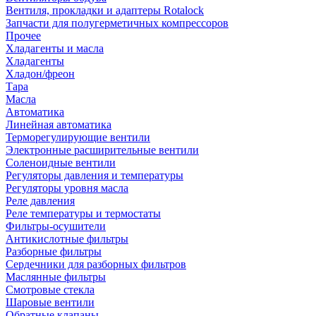
Вентиля, прокладки и адаптеры Rotalock
Запчасти для полугерметичных компрессоров
Прочее
Хладагенты и масла
Хладагенты
Хладон/фреон
Тара
Масла
Автоматика
Линейная автоматика
Терморегулирующие вентили
Электронные расширительные вентили
Соленоидные вентили
Регуляторы давления и температуры
Регуляторы уровня масла
Реле давления
Реле температуры и термостаты
Фильтры-осушители
Антикислотные фильтры
Разборные фильтры
Сердечники для разборных фильтров
Маслянные фильтры
Смотровые стекла
Шаровые вентили
Обратные клапаны