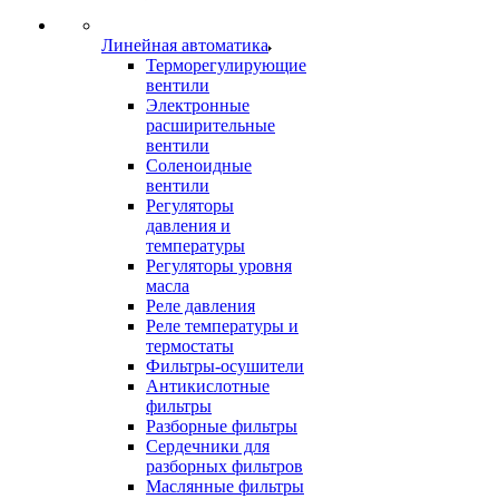
Линейная автоматика
Терморегулирующие
вентили
Электронные
расширительные
вентили
Соленоидные
вентили
Регуляторы
давления и
температуры
Регуляторы уровня
масла
Реле давления
Реле температуры и
термостаты
Фильтры-осушители
Антикислотные
фильтры
Разборные фильтры
Сердечники для
разборных фильтров
Маслянные фильтры