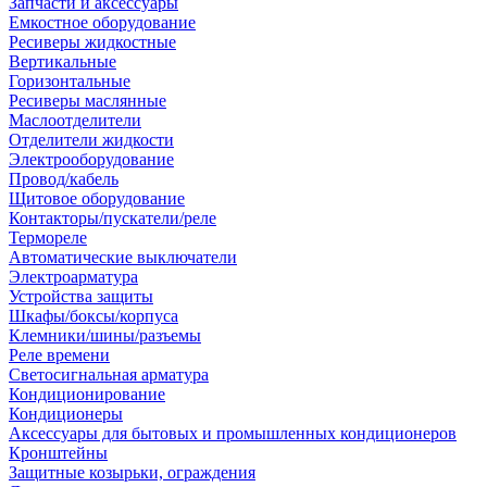
Запчасти и аксессуары
Емкостное оборудование
Ресиверы жидкостные
Вертикальные
Горизонтальные
Ресиверы маслянные
Маслоотделители
Отделители жидкости
Электрооборудование
Провод/кабель
Щитовое оборудование
Контакторы/пускатели/реле
Термореле
Автоматические выключатели
Электроарматура
Устройства защиты
Шкафы/боксы/корпуса
Клемники/шины/разъемы
Реле времени
Светосигнальная арматура
Кондиционирование
Кондиционеры
Аксессуары для бытовых и промышленных кондиционеров
Кронштейны
Защитные козырьки, ограждения