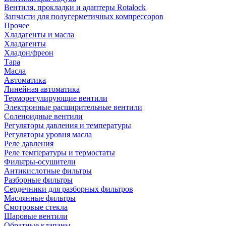
Вентиля, прокладки и адаптеры Rotalock
Запчасти для полугерметичных компрессоров
Прочее
Хладагенты и масла
Хладагенты
Хладон/фреон
Тара
Масла
Автоматика
Линейная автоматика
Терморегулирующие вентили
Электронные расширительные вентили
Соленоидные вентили
Регуляторы давления и температуры
Регуляторы уровня масла
Реле давления
Реле температуры и термостаты
Фильтры-осушители
Антикислотные фильтры
Разборные фильтры
Сердечники для разборных фильтров
Маслянные фильтры
Смотровые стекла
Шаровые вентили
Обратные клапаны