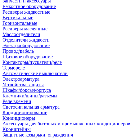
Запчасти и аксессуары
Емкостное оборудование
Ресиверы жидкостные
Вертикальные
Горизонтальные
Ресиверы маслянные
Маслоотделители
Отделители жидкости
Электрооборудование
Провод/кабель
Щитовое оборудование
Контакторы/пускатели/реле
Термореле
Автоматические выключатели
Электроарматура
Устройства защиты
Шкафы/боксы/корпуса
Клемники/шины/разъемы
Реле времени
Светосигнальная арматура
Кондиционирование
Кондиционеры
Аксессуары для бытовых и промышленных кондиционеров
Кронштейны
Защитные козырьки, ограждения