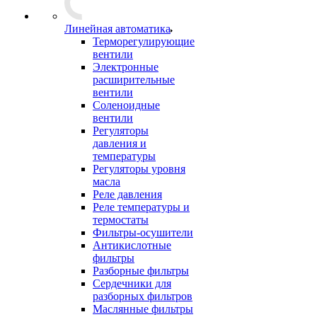
Линейная автоматика
Терморегулирующие
вентили
Электронные
расширительные
вентили
Соленоидные
вентили
Регуляторы
давления и
температуры
Регуляторы уровня
масла
Реле давления
Реле температуры и
термостаты
Фильтры-осушители
Антикислотные
фильтры
Разборные фильтры
Сердечники для
разборных фильтров
Маслянные фильтры