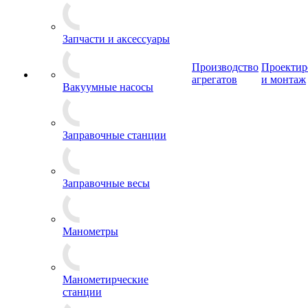
Запчасти и аксессуары
Производство
Проектир
агрегатов
и монтаж
Вакуумные насосы
Заправочные станции
Заправочные весы
Манометры
Манометирческие
станции