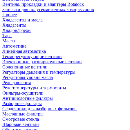
Вентиля, прокладки и адаптеры Rotalock
Запчасти для полугерметичных компрессоров
Прочее
Хладагенты и масла
Хладагенты
Хладон/фреон
Тара
Масла
Автоматика
Линейная автоматика
Терморегулирующие вентили
Электронные расширительные вентили
Соленоидные вентили
Регуляторы давления и температуры
Регуляторы уровня масла
Реле давления
Реле температуры и термостаты
Фильтры-осушители
Антикислотные фильтры
Разборные фильтры
Сердечники для разборных фильтров
Маслянные фильтры
Смотровые стекла
Шаровые вентили
Обратные клапаны