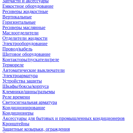
Запчасти и аксессуары
Емкостное оборудование
Ресиверы жидкостные
Вертикальные
Горизонтальные
Ресиверы маслянные
Маслоотделители
Отделители жидкости
Электрооборудование
Провод/кабель
Щитовое оборудование
Контакторы/пускатели/реле
Термореле
Автоматические выключатели
Электроарматура
Устройства защиты
Шкафы/боксы/корпуса
Клемники/шины/разъемы
Реле времени
Светосигнальная арматура
Кондиционирование
Кондиционеры
Аксессуары для бытовых и промышленных кондиционеров
Кронштейны
Защитные козырьки, ограждения