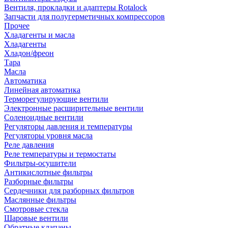
Вентиля, прокладки и адаптеры Rotalock
Запчасти для полугерметичных компрессоров
Прочее
Хладагенты и масла
Хладагенты
Хладон/фреон
Тара
Масла
Автоматика
Линейная автоматика
Терморегулирующие вентили
Электронные расширительные вентили
Соленоидные вентили
Регуляторы давления и температуры
Регуляторы уровня масла
Реле давления
Реле температуры и термостаты
Фильтры-осушители
Антикислотные фильтры
Разборные фильтры
Сердечники для разборных фильтров
Маслянные фильтры
Смотровые стекла
Шаровые вентили
Обратные клапаны