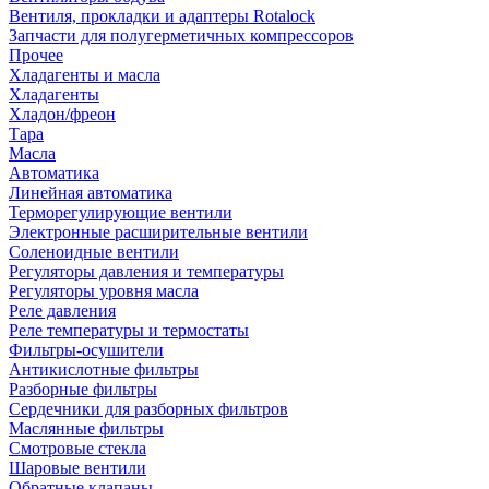
Вентиля, прокладки и адаптеры Rotalock
Запчасти для полугерметичных компрессоров
Прочее
Хладагенты и масла
Хладагенты
Хладон/фреон
Тара
Масла
Автоматика
Линейная автоматика
Терморегулирующие вентили
Электронные расширительные вентили
Соленоидные вентили
Регуляторы давления и температуры
Регуляторы уровня масла
Реле давления
Реле температуры и термостаты
Фильтры-осушители
Антикислотные фильтры
Разборные фильтры
Сердечники для разборных фильтров
Маслянные фильтры
Смотровые стекла
Шаровые вентили
Обратные клапаны