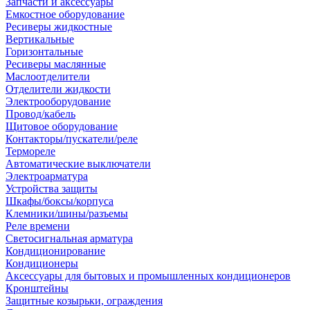
Запчасти и аксессуары
Емкостное оборудование
Ресиверы жидкостные
Вертикальные
Горизонтальные
Ресиверы маслянные
Маслоотделители
Отделители жидкости
Электрооборудование
Провод/кабель
Щитовое оборудование
Контакторы/пускатели/реле
Термореле
Автоматические выключатели
Электроарматура
Устройства защиты
Шкафы/боксы/корпуса
Клемники/шины/разъемы
Реле времени
Светосигнальная арматура
Кондиционирование
Кондиционеры
Аксессуары для бытовых и промышленных кондиционеров
Кронштейны
Защитные козырьки, ограждения