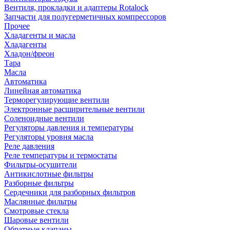
Вентиля, прокладки и адаптеры Rotalock
Запчасти для полугерметичных компрессоров
Прочее
Хладагенты и масла
Хладагенты
Хладон/фреон
Тара
Масла
Автоматика
Линейная автоматика
Терморегулирующие вентили
Электронные расширительные вентили
Соленоидные вентили
Регуляторы давления и температуры
Регуляторы уровня масла
Реле давления
Реле температуры и термостаты
Фильтры-осушители
Антикислотные фильтры
Разборные фильтры
Сердечники для разборных фильтров
Маслянные фильтры
Смотровые стекла
Шаровые вентили
Обратные клапаны