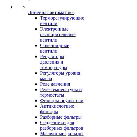
Линейная автоматика
Терморегулирующие
вентили
Электронные
расширительные
вентили
Соленоидные
вентили
Регуляторы
давления и
температуры
Регуляторы уровня
масла
Реле давления
Реле температуры и
термостаты
Фильтры-осушители
Антикислотные
фильтры
Разборные фильтры
Сердечники для
разборных фильтров
Маслянные фильтры