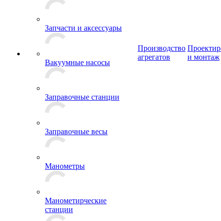
Запчасти и аксессуары
Производство
Проектир
агрегатов
и монтаж
Вакуумные насосы
Заправочные станции
Заправочные весы
Манометры
Манометирческие
станции