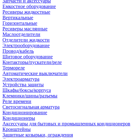
Запчасти и аксессуары
Емкостное оборудование
Ресиверы жидкостные
Вертикальные
Горизонтальные
Ресиверы маслянные
Маслоотделители
Отделители жидкости
Электрооборудование
Провод/кабель
Щитовое оборудование
Контакторы/пускатели/реле
Термореле
Автоматические выключатели
Электроарматура
Устройства защиты
Шкафы/боксы/корпуса
Клемники/шины/разъемы
Реле времени
Светосигнальная арматура
Кондиционирование
Кондиционеры
Аксессуары для бытовых и промышленных кондиционеров
Кронштейны
Защитные козырьки, ограждения