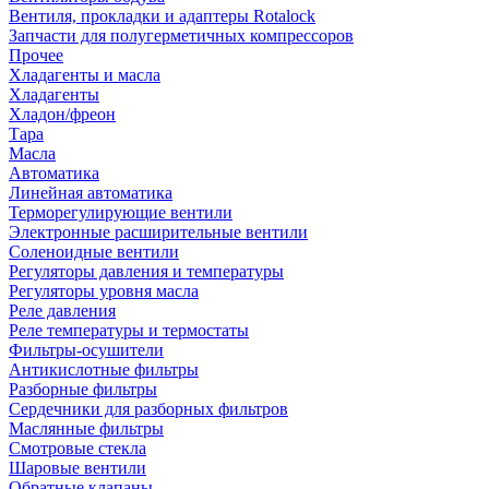
Вентиля, прокладки и адаптеры Rotalock
Запчасти для полугерметичных компрессоров
Прочее
Хладагенты и масла
Хладагенты
Хладон/фреон
Тара
Масла
Автоматика
Линейная автоматика
Терморегулирующие вентили
Электронные расширительные вентили
Соленоидные вентили
Регуляторы давления и температуры
Регуляторы уровня масла
Реле давления
Реле температуры и термостаты
Фильтры-осушители
Антикислотные фильтры
Разборные фильтры
Сердечники для разборных фильтров
Маслянные фильтры
Смотровые стекла
Шаровые вентили
Обратные клапаны