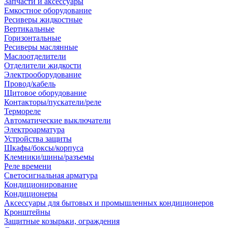
Запчасти и аксессуары
Емкостное оборудование
Ресиверы жидкостные
Вертикальные
Горизонтальные
Ресиверы маслянные
Маслоотделители
Отделители жидкости
Электрооборудование
Провод/кабель
Щитовое оборудование
Контакторы/пускатели/реле
Термореле
Автоматические выключатели
Электроарматура
Устройства защиты
Шкафы/боксы/корпуса
Клемники/шины/разъемы
Реле времени
Светосигнальная арматура
Кондиционирование
Кондиционеры
Аксессуары для бытовых и промышленных кондиционеров
Кронштейны
Защитные козырьки, ограждения