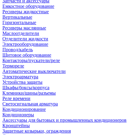
Запчасти и аксессуары
Емкостное оборудование
Ресиверы жидкостные
Вертикальные
Горизонтальные
Ресиверы маслянные
Маслоотделители
Отделители жидкости
Электрооборудование
Провод/кабель
Щитовое оборудование
Контакторы/пускатели/реле
Термореле
Автоматические выключатели
Электроарматура
Устройства защиты
Шкафы/боксы/корпуса
Клемники/шины/разъемы
Реле времени
Светосигнальная арматура
Кондиционирование
Кондиционеры
Аксессуары для бытовых и промышленных кондиционеров
Кронштейны
Защитные козырьки, ограждения