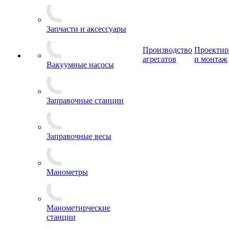
Запчасти и аксессуары
Производство
Проектир
агрегатов
и монтаж
Вакуумные насосы
Заправочные станции
Заправочные весы
Манометры
Манометирческие
станции