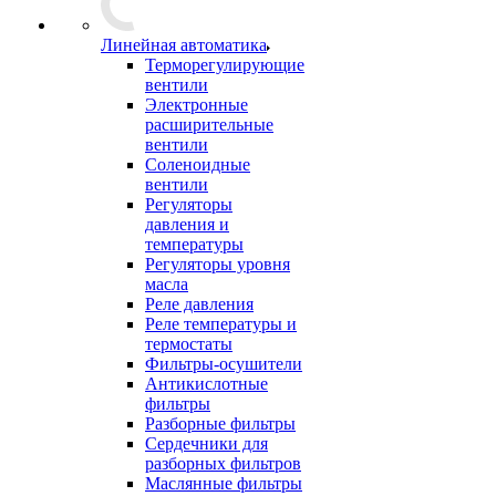
Линейная автоматика
Терморегулирующие
вентили
Электронные
расширительные
вентили
Соленоидные
вентили
Регуляторы
давления и
температуры
Регуляторы уровня
масла
Реле давления
Реле температуры и
термостаты
Фильтры-осушители
Антикислотные
фильтры
Разборные фильтры
Сердечники для
разборных фильтров
Маслянные фильтры