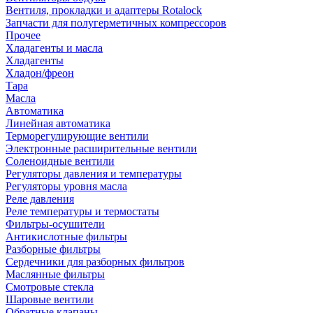
Вентиля, прокладки и адаптеры Rotalock
Запчасти для полугерметичных компрессоров
Прочее
Хладагенты и масла
Хладагенты
Хладон/фреон
Тара
Масла
Автоматика
Линейная автоматика
Терморегулирующие вентили
Электронные расширительные вентили
Соленоидные вентили
Регуляторы давления и температуры
Регуляторы уровня масла
Реле давления
Реле температуры и термостаты
Фильтры-осушители
Антикислотные фильтры
Разборные фильтры
Сердечники для разборных фильтров
Маслянные фильтры
Смотровые стекла
Шаровые вентили
Обратные клапаны