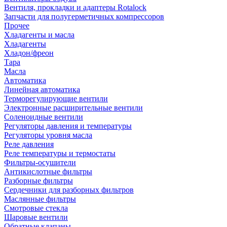
Вентиля, прокладки и адаптеры Rotalock
Запчасти для полугерметичных компрессоров
Прочее
Хладагенты и масла
Хладагенты
Хладон/фреон
Тара
Масла
Автоматика
Линейная автоматика
Терморегулирующие вентили
Электронные расширительные вентили
Соленоидные вентили
Регуляторы давления и температуры
Регуляторы уровня масла
Реле давления
Реле температуры и термостаты
Фильтры-осушители
Антикислотные фильтры
Разборные фильтры
Сердечники для разборных фильтров
Маслянные фильтры
Смотровые стекла
Шаровые вентили
Обратные клапаны