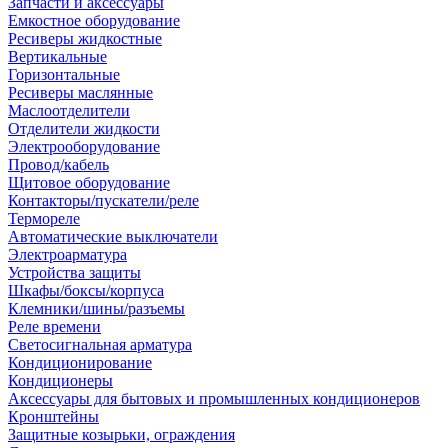
Запчасти и аксессуары
Емкостное оборудование
Ресиверы жидкостные
Вертикальные
Горизонтальные
Ресиверы маслянные
Маслоотделители
Отделители жидкости
Электрооборудование
Провод/кабель
Щитовое оборудование
Контакторы/пускатели/реле
Термореле
Автоматические выключатели
Электроарматура
Устройства защиты
Шкафы/боксы/корпуса
Клемники/шины/разъемы
Реле времени
Светосигнальная арматура
Кондиционирование
Кондиционеры
Аксессуары для бытовых и промышленных кондиционеров
Кронштейны
Защитные козырьки, ограждения