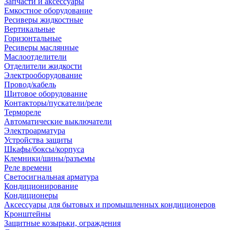
Запчасти и аксессуары
Емкостное оборудование
Ресиверы жидкостные
Вертикальные
Горизонтальные
Ресиверы маслянные
Маслоотделители
Отделители жидкости
Электрооборудование
Провод/кабель
Щитовое оборудование
Контакторы/пускатели/реле
Термореле
Автоматические выключатели
Электроарматура
Устройства защиты
Шкафы/боксы/корпуса
Клемники/шины/разъемы
Реле времени
Светосигнальная арматура
Кондиционирование
Кондиционеры
Аксессуары для бытовых и промышленных кондиционеров
Кронштейны
Защитные козырьки, ограждения