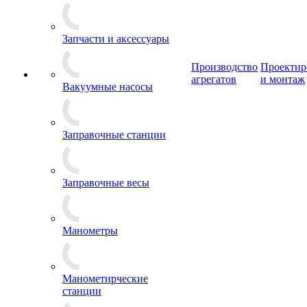
Запчасти и аксессуары
Производство
Проектир
агрегатов
и монтаж
Вакуумные насосы
Заправочные станции
Заправочные весы
Манометры
Манометирческие
станции