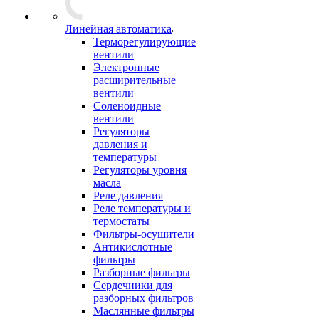
Линейная автоматика
Терморегулирующие
вентили
Электронные
расширительные
вентили
Соленоидные
вентили
Регуляторы
давления и
температуры
Регуляторы уровня
масла
Реле давления
Реле температуры и
термостаты
Фильтры-осушители
Антикислотные
фильтры
Разборные фильтры
Сердечники для
разборных фильтров
Маслянные фильтры