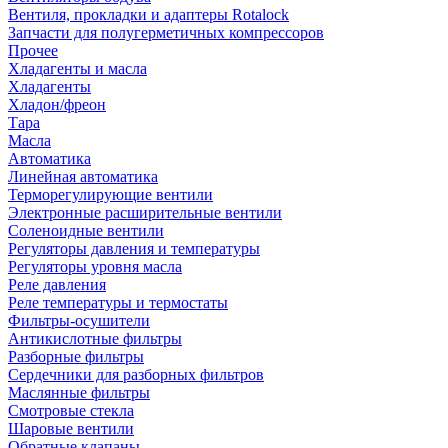
Вентиля, прокладки и адаптеры Rotalock
Запчасти для полугерметичных компрессоров
Прочее
Хладагенты и масла
Хладагенты
Хладон/фреон
Тара
Масла
Автоматика
Линейная автоматика
Терморегулирующие вентили
Электронные расширительные вентили
Соленоидные вентили
Регуляторы давления и температуры
Регуляторы уровня масла
Реле давления
Реле температуры и термостаты
Фильтры-осушители
Антикислотные фильтры
Разборные фильтры
Сердечники для разборных фильтров
Маслянные фильтры
Смотровые стекла
Шаровые вентили
Обратные клапаны