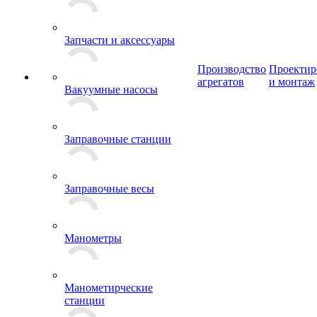
Запчасти и аксессуары
Производство
Проектир
агрегатов
и монтаж
Вакуумные насосы
Заправочные станции
Заправочные весы
Манометры
Манометирческие
станции