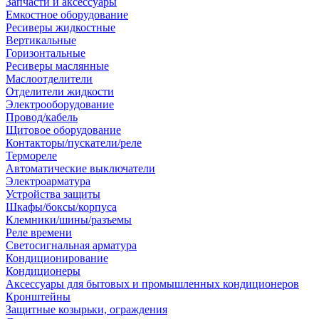
Запчасти и аксессуары
Емкостное оборудование
Ресиверы жидкостные
Вертикальные
Горизонтальные
Ресиверы маслянные
Маслоотделители
Отделители жидкости
Электрооборудование
Провод/кабель
Щитовое оборудование
Контакторы/пускатели/реле
Термореле
Автоматические выключатели
Электроарматура
Устройства защиты
Шкафы/боксы/корпуса
Клемники/шины/разъемы
Реле времени
Светосигнальная арматура
Кондиционирование
Кондиционеры
Аксессуары для бытовых и промышленных кондиционеров
Кронштейны
Защитные козырьки, ограждения