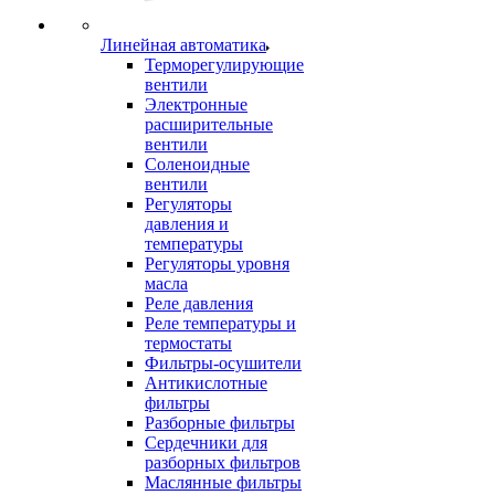
Линейная автоматика
Терморегулирующие
вентили
Электронные
расширительные
вентили
Соленоидные
вентили
Регуляторы
давления и
температуры
Регуляторы уровня
масла
Реле давления
Реле температуры и
термостаты
Фильтры-осушители
Антикислотные
фильтры
Разборные фильтры
Сердечники для
разборных фильтров
Маслянные фильтры