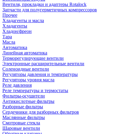
Вентиля, прокладки и адаптеры Rotalock
Запчасти для полугерметичных компрессоров
Прочее
Хладагенты и масла
Хладагенты
Хладон/фреон
Тара
Масла
Автоматика
Линейная автоматика
Терморегулирующие вентили
Электронные расширительные вентили
Соленоидные вентили
Регуляторы давления и температуры
Регуляторы уровня масла
Реле давления
Реле температуры и термостаты
Фильтры-осушители
Антикислотные фильтры
Разборные фильтры
Сердечники для разборных фильтров
Маслянные фильтры
Смотровые стекла
Шаровые вентили
Обратные клапаны