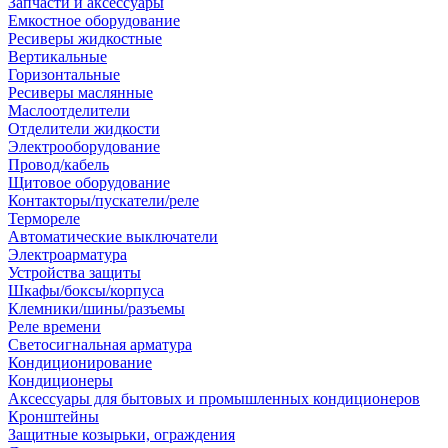
Запчасти и аксессуары
Емкостное оборудование
Ресиверы жидкостные
Вертикальные
Горизонтальные
Ресиверы маслянные
Маслоотделители
Отделители жидкости
Электрооборудование
Провод/кабель
Щитовое оборудование
Контакторы/пускатели/реле
Термореле
Автоматические выключатели
Электроарматура
Устройства защиты
Шкафы/боксы/корпуса
Клемники/шины/разъемы
Реле времени
Светосигнальная арматура
Кондиционирование
Кондиционеры
Аксессуары для бытовых и промышленных кондиционеров
Кронштейны
Защитные козырьки, ограждения