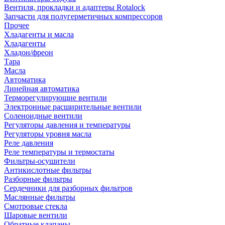
Вентиля, прокладки и адаптеры Rotalock
Запчасти для полугерметичных компрессоров
Прочее
Хладагенты и масла
Хладагенты
Хладон/фреон
Тара
Масла
Автоматика
Линейная автоматика
Терморегулирующие вентили
Электронные расширительные вентили
Соленоидные вентили
Регуляторы давления и температуры
Регуляторы уровня масла
Реле давления
Реле температуры и термостаты
Фильтры-осушители
Антикислотные фильтры
Разборные фильтры
Сердечники для разборных фильтров
Маслянные фильтры
Смотровые стекла
Шаровые вентили
Обратные клапаны