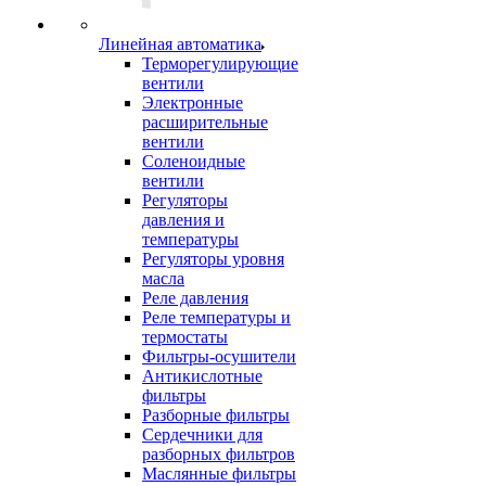
Линейная автоматика
Терморегулирующие
вентили
Электронные
расширительные
вентили
Соленоидные
вентили
Регуляторы
давления и
температуры
Регуляторы уровня
масла
Реле давления
Реле температуры и
термостаты
Фильтры-осушители
Антикислотные
фильтры
Разборные фильтры
Сердечники для
разборных фильтров
Маслянные фильтры