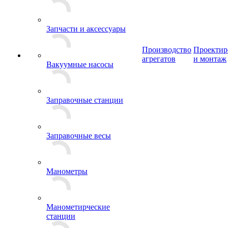
Запчасти и аксессуары
Производство
Проектир
агрегатов
и монтаж
Вакуумные насосы
Заправочные станции
Заправочные весы
Манометры
Манометирческие
станции