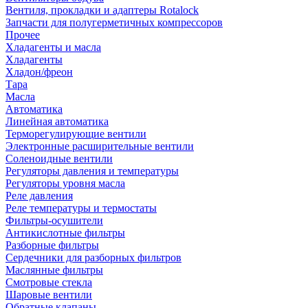
Вентиля, прокладки и адаптеры Rotalock
Запчасти для полугерметичных компрессоров
Прочее
Хладагенты и масла
Хладагенты
Хладон/фреон
Тара
Масла
Автоматика
Линейная автоматика
Терморегулирующие вентили
Электронные расширительные вентили
Соленоидные вентили
Регуляторы давления и температуры
Регуляторы уровня масла
Реле давления
Реле температуры и термостаты
Фильтры-осушители
Антикислотные фильтры
Разборные фильтры
Сердечники для разборных фильтров
Маслянные фильтры
Смотровые стекла
Шаровые вентили
Обратные клапаны