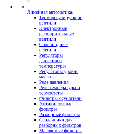
Линейная автоматика
Терморегулирующие
вентили
Электронные
расширительные
вентили
Соленоидные
вентили
Регуляторы
давления и
температуры
Регуляторы уровня
масла
Реле давления
Реле температуры и
термостаты
Фильтры-осушители
Антикислотные
фильтры
Разборные фильтры
Сердечники для
разборных фильтров
Маслянные фильтры