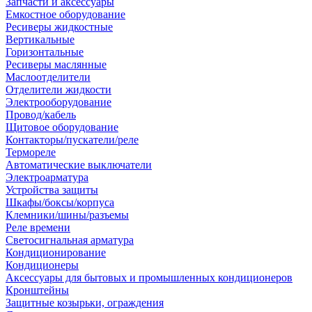
Запчасти и аксессуары
Емкостное оборудование
Ресиверы жидкостные
Вертикальные
Горизонтальные
Ресиверы маслянные
Маслоотделители
Отделители жидкости
Электрооборудование
Провод/кабель
Щитовое оборудование
Контакторы/пускатели/реле
Термореле
Автоматические выключатели
Электроарматура
Устройства защиты
Шкафы/боксы/корпуса
Клемники/шины/разъемы
Реле времени
Светосигнальная арматура
Кондиционирование
Кондиционеры
Аксессуары для бытовых и промышленных кондиционеров
Кронштейны
Защитные козырьки, ограждения