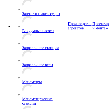
Запчасти и аксессуары
Производство
Проектир
агрегатов
и монтаж
Вакуумные насосы
Заправочные станции
Заправочные весы
Манометры
Манометирческие
станции