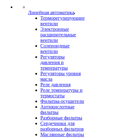
Линейная автоматика
Терморегулирующие
вентили
Электронные
расширительные
вентили
Соленоидные
вентили
Регуляторы
давления и
температуры
Регуляторы уровня
масла
Реле давления
Реле температуры и
термостаты
Фильтры-осушители
Антикислотные
фильтры
Разборные фильтры
Сердечники для
разборных фильтров
Маслянные фильтры