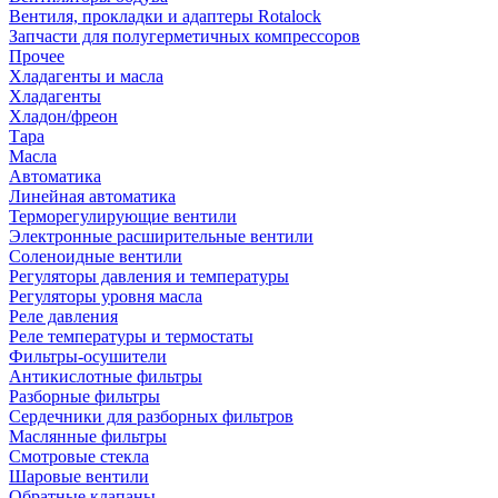
Вентиля, прокладки и адаптеры Rotalock
Запчасти для полугерметичных компрессоров
Прочее
Хладагенты и масла
Хладагенты
Хладон/фреон
Тара
Масла
Автоматика
Линейная автоматика
Терморегулирующие вентили
Электронные расширительные вентили
Соленоидные вентили
Регуляторы давления и температуры
Регуляторы уровня масла
Реле давления
Реле температуры и термостаты
Фильтры-осушители
Антикислотные фильтры
Разборные фильтры
Сердечники для разборных фильтров
Маслянные фильтры
Смотровые стекла
Шаровые вентили
Обратные клапаны