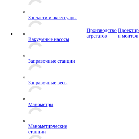
Запчасти и аксессуары
Производство
Проектир
агрегатов
и монтаж
Вакуумные насосы
Заправочные станции
Заправочные весы
Манометры
Манометирческие
станции