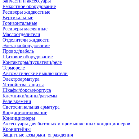
Запчасти и аксессуары
Емкостное оборудование
Ресиверы жидкостные
Вертикальные
Горизонтальные
Ресиверы маслянные
Маслоотделители
Отделители жидкости
Электрооборудование
Провод/кабель
Щитовое оборудование
Контакторы/пускатели/реле
Термореле
Автоматические выключатели
Электроарматура
Устройства защиты
Шкафы/боксы/корпуса
Клемники/шины/разъемы
Реле времени
Светосигнальная арматура
Кондиционирование
Кондиционеры
Аксессуары для бытовых и промышленных кондиционеров
Кронштейны
Защитные козырьки, ограждения