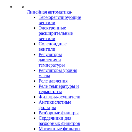
Линейная автоматика
Терморегулирующие
вентили
Электронные
расширительные
вентили
Соленоидные
вентили
Регуляторы
давления и
температуры
Регуляторы уровня
масла
Реле давления
Реле температуры и
термостаты
Фильтры-осушители
Антикислотные
фильтры
Разборные фильтры
Сердечники для
разборных фильтров
Маслянные фильтры