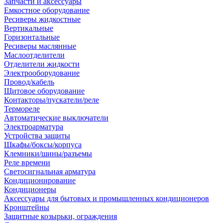
Запчасти и аксессуары
Емкостное оборудование
Ресиверы жидкостные
Вертикальные
Горизонтальные
Ресиверы маслянные
Маслоотделители
Отделители жидкости
Электрооборудование
Провод/кабель
Щитовое оборудование
Контакторы/пускатели/реле
Термореле
Автоматические выключатели
Электроарматура
Устройства защиты
Шкафы/боксы/корпуса
Клемники/шины/разъемы
Реле времени
Светосигнальная арматура
Кондиционирование
Кондиционеры
Аксессуары для бытовых и промышленных кондиционеров
Кронштейны
Защитные козырьки, ограждения