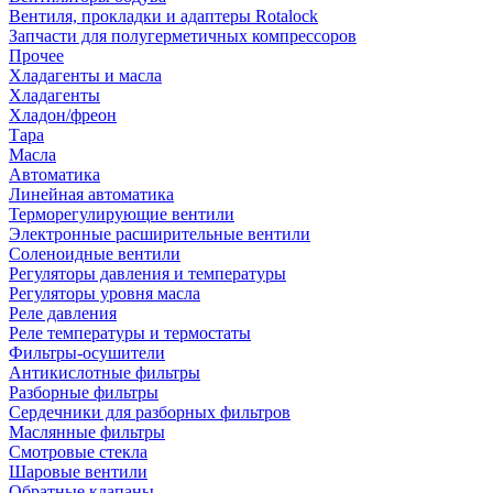
Вентиля, прокладки и адаптеры Rotalock
Запчасти для полугерметичных компрессоров
Прочее
Хладагенты и масла
Хладагенты
Хладон/фреон
Тара
Масла
Автоматика
Линейная автоматика
Терморегулирующие вентили
Электронные расширительные вентили
Соленоидные вентили
Регуляторы давления и температуры
Регуляторы уровня масла
Реле давления
Реле температуры и термостаты
Фильтры-осушители
Антикислотные фильтры
Разборные фильтры
Сердечники для разборных фильтров
Маслянные фильтры
Смотровые стекла
Шаровые вентили
Обратные клапаны