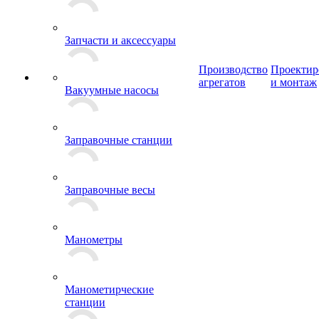
Запчасти и аксессуары
Производство
Проектир
агрегатов
и монтаж
Вакуумные насосы
Заправочные станции
Заправочные весы
Манометры
Манометирческие
станции