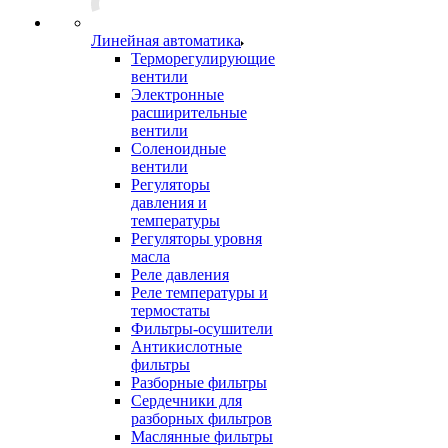
Линейная автоматика
Терморегулирующие
вентили
Электронные
расширительные
вентили
Соленоидные
вентили
Регуляторы
давления и
температуры
Регуляторы уровня
масла
Реле давления
Реле температуры и
термостаты
Фильтры-осушители
Антикислотные
фильтры
Разборные фильтры
Сердечники для
разборных фильтров
Маслянные фильтры