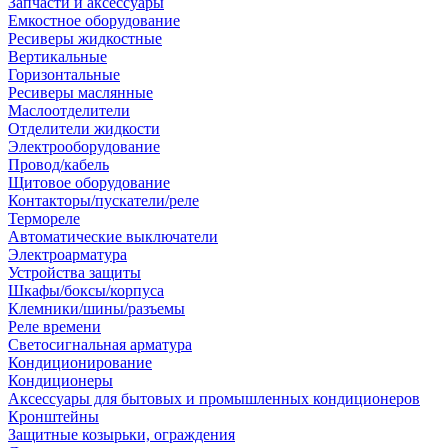
Запчасти и аксессуары
Емкостное оборудование
Ресиверы жидкостные
Вертикальные
Горизонтальные
Ресиверы маслянные
Маслоотделители
Отделители жидкости
Электрооборудование
Провод/кабель
Щитовое оборудование
Контакторы/пускатели/реле
Термореле
Автоматические выключатели
Электроарматура
Устройства защиты
Шкафы/боксы/корпуса
Клемники/шины/разъемы
Реле времени
Светосигнальная арматура
Кондиционирование
Кондиционеры
Аксессуары для бытовых и промышленных кондиционеров
Кронштейны
Защитные козырьки, ограждения