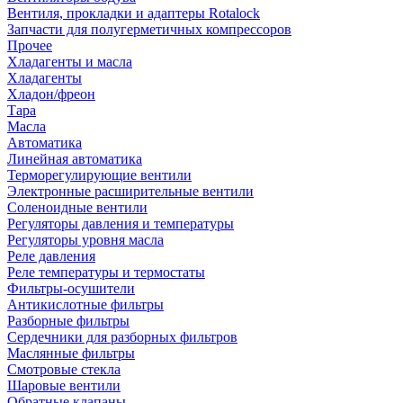
Вентиля, прокладки и адаптеры Rotalock
Запчасти для полугерметичных компрессоров
Прочее
Хладагенты и масла
Хладагенты
Хладон/фреон
Тара
Масла
Автоматика
Линейная автоматика
Терморегулирующие вентили
Электронные расширительные вентили
Соленоидные вентили
Регуляторы давления и температуры
Регуляторы уровня масла
Реле давления
Реле температуры и термостаты
Фильтры-осушители
Антикислотные фильтры
Разборные фильтры
Сердечники для разборных фильтров
Маслянные фильтры
Смотровые стекла
Шаровые вентили
Обратные клапаны