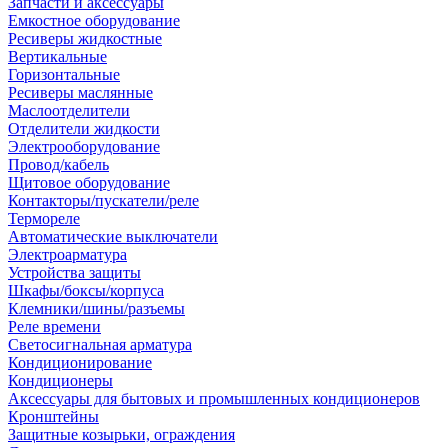
Запчасти и аксессуары
Емкостное оборудование
Ресиверы жидкостные
Вертикальные
Горизонтальные
Ресиверы маслянные
Маслоотделители
Отделители жидкости
Электрооборудование
Провод/кабель
Щитовое оборудование
Контакторы/пускатели/реле
Термореле
Автоматические выключатели
Электроарматура
Устройства защиты
Шкафы/боксы/корпуса
Клемники/шины/разъемы
Реле времени
Светосигнальная арматура
Кондиционирование
Кондиционеры
Аксессуары для бытовых и промышленных кондиционеров
Кронштейны
Защитные козырьки, ограждения