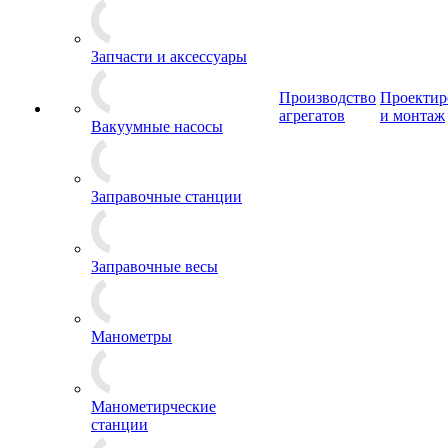
Запчасти и аксессуары
Производство
Проектир
агрегатов
и монтаж
Вакуумные насосы
Заправочные станции
Заправочные весы
Манометры
Манометирческие
станции