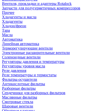
Вентиля, прокладки и адаптеры Rotalock
Запчасти для полугерметичных компрессоров
Прочее
Хладагенты и масла
Хладагенты
Хладон/фреон
Тара
Масла
Автоматика
Линейная автоматика
Терморегулирующие вентили
Электронные расширительные вентили
Соленоидные вентили
Регуляторы давления и температуры
Регуляторы уровня масла
Реле давления
Реле температуры и термостаты
Фильтры-осушители
Антикислотные фильтры
Разборные фильтры
Сердечники для разборных фильтров
Маслянные фильтры
Смотровые стекла
Шаровые вентили
Обратные клапаны