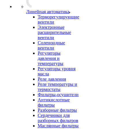
Линейная автоматика
Терморегулирующие
вентили
Электронные
расширительные
вентили
Соленоидные
вентили
Регуляторы
давления и
температуры
Регуляторы уровня
масла
Реле давления
Реле температуры и
термостаты
Фильтры-осушители
Антикислотные
фильтры
Разборные фильтры
Сердечники для
разборных фильтров
Маслянные фильтры