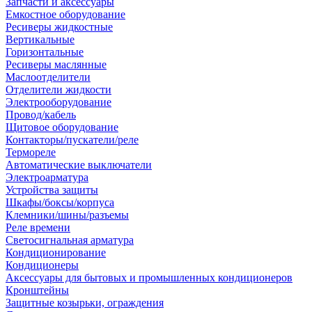
Запчасти и аксессуары
Емкостное оборудование
Ресиверы жидкостные
Вертикальные
Горизонтальные
Ресиверы маслянные
Маслоотделители
Отделители жидкости
Электрооборудование
Провод/кабель
Щитовое оборудование
Контакторы/пускатели/реле
Термореле
Автоматические выключатели
Электроарматура
Устройства защиты
Шкафы/боксы/корпуса
Клемники/шины/разъемы
Реле времени
Светосигнальная арматура
Кондиционирование
Кондиционеры
Аксессуары для бытовых и промышленных кондиционеров
Кронштейны
Защитные козырьки, ограждения