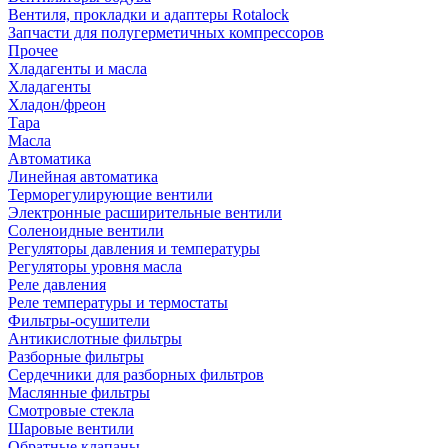
Вентиля, прокладки и адаптеры Rotalock
Запчасти для полугерметичных компрессоров
Прочее
Хладагенты и масла
Хладагенты
Хладон/фреон
Тара
Масла
Автоматика
Линейная автоматика
Терморегулирующие вентили
Электронные расширительные вентили
Соленоидные вентили
Регуляторы давления и температуры
Регуляторы уровня масла
Реле давления
Реле температуры и термостаты
Фильтры-осушители
Антикислотные фильтры
Разборные фильтры
Сердечники для разборных фильтров
Маслянные фильтры
Смотровые стекла
Шаровые вентили
Обратные клапаны