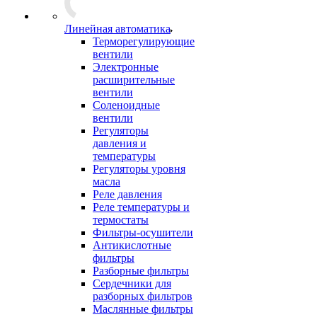
Линейная автоматика
Терморегулирующие
вентили
Электронные
расширительные
вентили
Соленоидные
вентили
Регуляторы
давления и
температуры
Регуляторы уровня
масла
Реле давления
Реле температуры и
термостаты
Фильтры-осушители
Антикислотные
фильтры
Разборные фильтры
Сердечники для
разборных фильтров
Маслянные фильтры