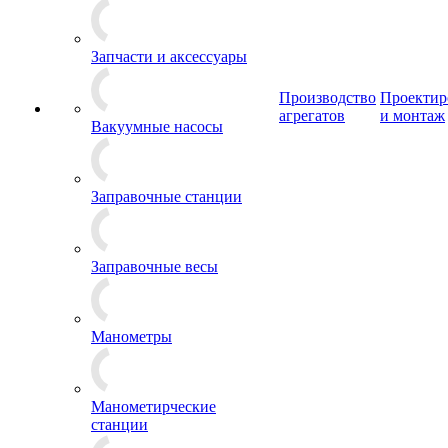
Запчасти и аксессуары
Производство
Проектир
агрегатов
и монтаж
Вакуумные насосы
Заправочные станции
Заправочные весы
Манометры
Манометирческие
станции