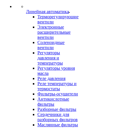
Линейная автоматика
Терморегулирующие
вентили
Электронные
расширительные
вентили
Соленоидные
вентили
Регуляторы
давления и
температуры
Регуляторы уровня
масла
Реле давления
Реле температуры и
термостаты
Фильтры-осушители
Антикислотные
фильтры
Разборные фильтры
Сердечники для
разборных фильтров
Маслянные фильтры