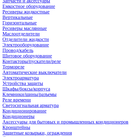
Запчасти и аксессуары
Емкостное оборудование
Ресиверы жидкостные
Вертикальные
Горизонтальные
Ресиверы маслянные
Маслоотделители
Отделители жидкости
Электрооборудование
Провод/кабель
Щитовое оборудование
Контакторы/пускатели/реле
Термореле
Автоматические выключатели
Электроарматура
Устройства защиты
Шкафы/боксы/корпуса
Клемники/шины/разъемы
Реле времени
Светосигнальная арматура
Кондиционирование
Кондиционеры
Аксессуары для бытовых и промышленных кондиционеров
Кронштейны
Защитные козырьки, ограждения