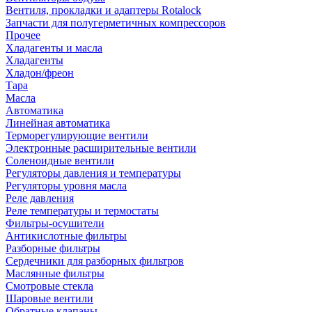
Вентиля, прокладки и адаптеры Rotalock
Запчасти для полугерметичных компрессоров
Прочее
Хладагенты и масла
Хладагенты
Хладон/фреон
Тара
Масла
Автоматика
Линейная автоматика
Терморегулирующие вентили
Электронные расширительные вентили
Соленоидные вентили
Регуляторы давления и температуры
Регуляторы уровня масла
Реле давления
Реле температуры и термостаты
Фильтры-осушители
Антикислотные фильтры
Разборные фильтры
Сердечники для разборных фильтров
Маслянные фильтры
Смотровые стекла
Шаровые вентили
Обратные клапаны