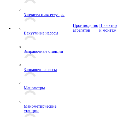
Запчасти и аксессуары
Производство
Проектир
агрегатов
и монтаж
Вакуумные насосы
Заправочные станции
Заправочные весы
Манометры
Манометирческие
станции