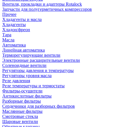
Вентиля, прокладки и адаптеры Rotalock
Запчасти для полугерметичных компрессоров
Прочее
Хладагенты и масла
Хладагенты
Хладон/фреон
Тара
Масла
Автоматика
Линейная автоматика
Терморегулирующие вентили
Электронные расширительные вентили
Соленоидные вентили
Регуляторы давления и температуры
Регуляторы уровня масла
Реле давления
Реле температуры и термостаты
Фильтры-осушители
Антикислотные фильтры
Разборные фильтры
Сердечники для разборных фильтров
Маслянные фильтры
Смотровые стекла
Шаровые вентили
Обратные клапаны