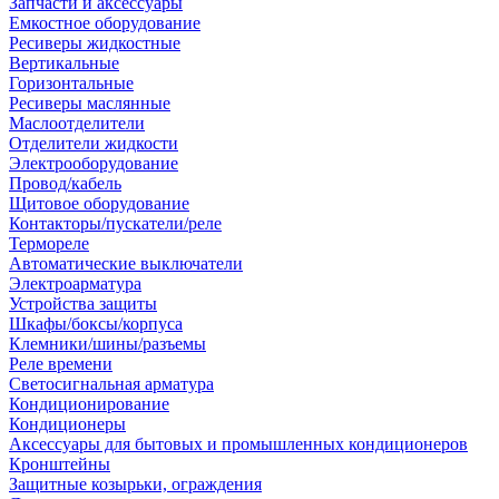
Запчасти и аксессуары
Емкостное оборудование
Ресиверы жидкостные
Вертикальные
Горизонтальные
Ресиверы маслянные
Маслоотделители
Отделители жидкости
Электрооборудование
Провод/кабель
Щитовое оборудование
Контакторы/пускатели/реле
Термореле
Автоматические выключатели
Электроарматура
Устройства защиты
Шкафы/боксы/корпуса
Клемники/шины/разъемы
Реле времени
Светосигнальная арматура
Кондиционирование
Кондиционеры
Аксессуары для бытовых и промышленных кондиционеров
Кронштейны
Защитные козырьки, ограждения