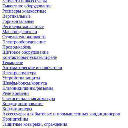
Запчасти и аксессуары
Емкостное оборудование
Ресиверы жидкостные
Вертикальные
Горизонтальные
Ресиверы маслянные
Маслоотделители
Отделители жидкости
Электрооборудование
Провод/кабель
Щитовое оборудование
Контакторы/пускатели/реле
Термореле
Автоматические выключатели
Электроарматура
Устройства защиты
Шкафы/боксы/корпуса
Клемники/шины/разъемы
Реле времени
Светосигнальная арматура
Кондиционирование
Кондиционеры
Аксессуары для бытовых и промышленных кондиционеров
Кронштейны
Защитные козырьки, ограждения