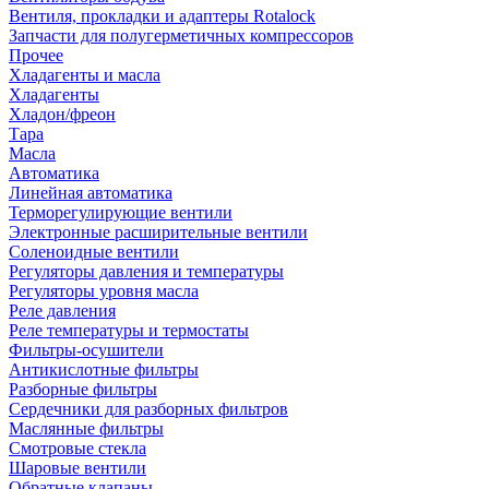
Вентиля, прокладки и адаптеры Rotalock
Запчасти для полугерметичных компрессоров
Прочее
Хладагенты и масла
Хладагенты
Хладон/фреон
Тара
Масла
Автоматика
Линейная автоматика
Терморегулирующие вентили
Электронные расширительные вентили
Соленоидные вентили
Регуляторы давления и температуры
Регуляторы уровня масла
Реле давления
Реле температуры и термостаты
Фильтры-осушители
Антикислотные фильтры
Разборные фильтры
Сердечники для разборных фильтров
Маслянные фильтры
Смотровые стекла
Шаровые вентили
Обратные клапаны