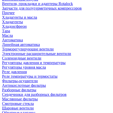
Вентиля, прокладки и адаптеры Rotalock
Запчасти для полугерметичных компрессоров
Прочее
Хладагенты и масла
Хладагенты
Хладон/фреон
Тара
Масла
Автоматика
Линейная автоматика
Терморегулирующие вентили
Электронные расширительные вентили
Соленоидные вентили
Регуляторы давления и температуры
Регуляторы уровня масла
Реле давления
Реле температуры и термостаты
Фильтры-осушители
Антикислотные фильтры
Разборные фильтры
Сердечники для разборных фильтров
Маслянные фильтры
Смотровые стекла
Шаровые вентили
Обратные клапаны