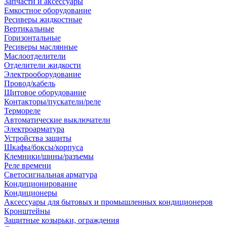
Запчасти и аксессуары
Емкостное оборудование
Ресиверы жидкостные
Вертикальные
Горизонтальные
Ресиверы маслянные
Маслоотделители
Отделители жидкости
Электрооборудование
Провод/кабель
Щитовое оборудование
Контакторы/пускатели/реле
Термореле
Автоматические выключатели
Электроарматура
Устройства защиты
Шкафы/боксы/корпуса
Клемники/шины/разъемы
Реле времени
Светосигнальная арматура
Кондиционирование
Кондиционеры
Аксессуары для бытовых и промышленных кондиционеров
Кронштейны
Защитные козырьки, ограждения