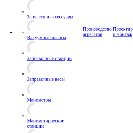
Запчасти и аксессуары
Производство
Проектир
агрегатов
и монтаж
Вакуумные насосы
Заправочные станции
Заправочные весы
Манометры
Манометирческие
станции