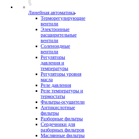
Линейная автоматика
Терморегулирующие
вентили
Электронные
расширительные
вентили
Соленоидные
вентили
Регуляторы
давления и
температуры
Регуляторы уровня
масла
Реле давления
Реле температуры и
термостаты
Фильтры-осушители
Антикислотные
фильтры
Разборные фильтры
Сердечники для
разборных фильтров
Маслянные фильтры