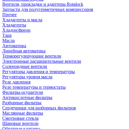
Вентиля, прокладки и адаптеры Rotalock
Запчасти для полугерметичных компрессоров
Прочее
Хладагенты и масла
Хладагенты
Хладон/фреон
Тара
Масла
Автоматика
Линейная автоматика
Терморегулирующие вентили
Электронные расширительные вентили
Соленоидные вентили
Регуляторы давления и температуры
Регуляторы уровня масла
Реле давления
Реле температуры и термостаты
Фильтры-осушители
Антикислотные фильтры
Разборные фильтры
Сердечники для разборных фильтров
Маслянные фильтры
Смотровые стекла
Шаровые вентили
Обратные клапаны