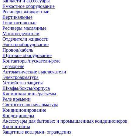
Запчасти и аксессуары
Емкостное оборудование
Ресиверы жидкостные
Вертикальные
Горизонтальные
Ресиверы маслянные
Маслоотделители
Отделители жидкости
Электрооборудование
Провод/кабель
Щитовое оборудование
Контакторы/пускатели/реле
Термореле
Автоматические выключатели
Электроарматура
Устройства защиты
Шкафы/боксы/корпуса
Клемники/шины/разъемы
Реле времени
Светосигнальная арматура
Кондиционирование
Кондиционеры
Аксессуары для бытовых и промышленных кондиционеров
Кронштейны
Защитные козырьки, ограждения