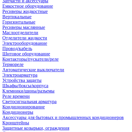
Запчасти и аксессуары
Емкостное оборудование
Ресиверы жидкостные
Вертикальные
Горизонтальные
Ресиверы маслянные
Маслоотделители
Отделители жидкости
Электрооборудование
Провод/кабель
Щитовое оборудование
Контакторы/пускатели/реле
Термореле
Автоматические выключатели
Электроарматура
Устройства защиты
Шкафы/боксы/корпуса
Клемники/шины/разъемы
Реле времени
Светосигнальная арматура
Кондиционирование
Кондиционеры
Аксессуары для бытовых и промышленных кондиционеров
Кронштейны
Защитные козырьки, ограждения