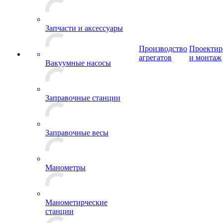
Запчасти и аксессуары
Производство
Проектир
агрегатов
и монтаж
Вакуумные насосы
Заправочные станции
Заправочные весы
Манометры
Манометирческие
станции