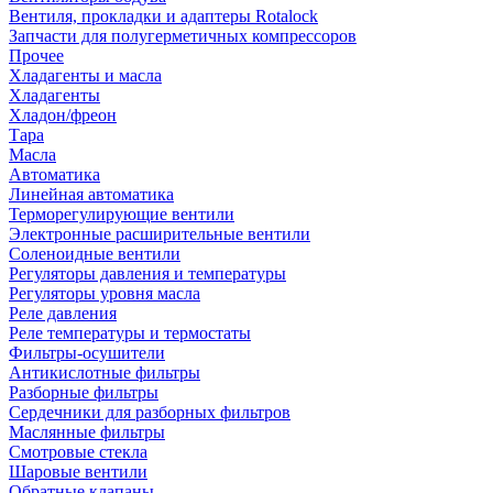
Вентиля, прокладки и адаптеры Rotalock
Запчасти для полугерметичных компрессоров
Прочее
Хладагенты и масла
Хладагенты
Хладон/фреон
Тара
Масла
Автоматика
Линейная автоматика
Терморегулирующие вентили
Электронные расширительные вентили
Соленоидные вентили
Регуляторы давления и температуры
Регуляторы уровня масла
Реле давления
Реле температуры и термостаты
Фильтры-осушители
Антикислотные фильтры
Разборные фильтры
Сердечники для разборных фильтров
Маслянные фильтры
Смотровые стекла
Шаровые вентили
Обратные клапаны