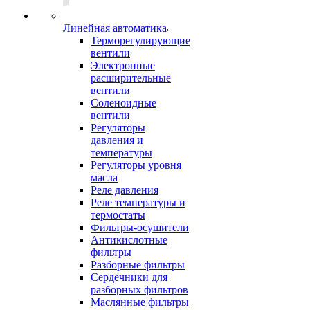
Линейная автоматика
Терморегулирующие
вентили
Электронные
расширительные
вентили
Соленоидные
вентили
Регуляторы
давления и
температуры
Регуляторы уровня
масла
Реле давления
Реле температуры и
термостаты
Фильтры-осушители
Антикислотные
фильтры
Разборные фильтры
Сердечники для
разборных фильтров
Маслянные фильтры