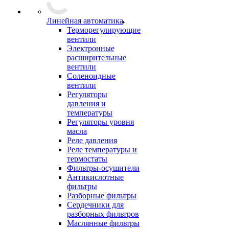
Линейная автоматика
Терморегулирующие
вентили
Электронные
расширительные
вентили
Соленоидные
вентили
Регуляторы
давления и
температуры
Регуляторы уровня
масла
Реле давления
Реле температуры и
термостаты
Фильтры-осушители
Антикислотные
фильтры
Разборные фильтры
Сердечники для
разборных фильтров
Маслянные фильтры