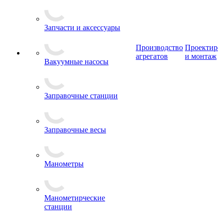
Запчасти и аксессуары
Производство
Проектир
агрегатов
и монтаж
Вакуумные насосы
Заправочные станции
Заправочные весы
Манометры
Манометирческие
станции