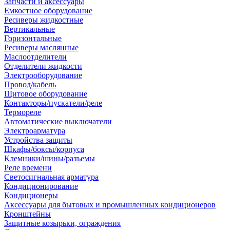
Запчасти и аксессуары
Емкостное оборудование
Ресиверы жидкостные
Вертикальные
Горизонтальные
Ресиверы маслянные
Маслоотделители
Отделители жидкости
Электрооборудование
Провод/кабель
Щитовое оборудование
Контакторы/пускатели/реле
Термореле
Автоматические выключатели
Электроарматура
Устройства защиты
Шкафы/боксы/корпуса
Клемники/шины/разъемы
Реле времени
Светосигнальная арматура
Кондиционирование
Кондиционеры
Аксессуары для бытовых и промышленных кондиционеров
Кронштейны
Защитные козырьки, ограждения