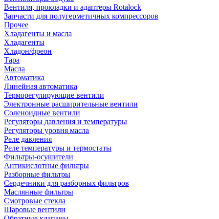
Вентиля, прокладки и адаптеры Rotalock
Запчасти для полугерметичных компрессоров
Прочее
Хладагенты и масла
Хладагенты
Хладон/фреон
Тара
Масла
Автоматика
Линейная автоматика
Терморегулирующие вентили
Электронные расширительные вентили
Соленоидные вентили
Регуляторы давления и температуры
Регуляторы уровня масла
Реле давления
Реле температуры и термостаты
Фильтры-осушители
Антикислотные фильтры
Разборные фильтры
Сердечники для разборных фильтров
Маслянные фильтры
Смотровые стекла
Шаровые вентили
Обратные клапаны