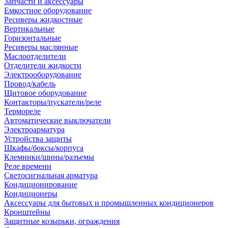
Запчасти и аксессуары
Емкостное оборудование
Ресиверы жидкостные
Вертикальные
Горизонтальные
Ресиверы маслянные
Маслоотделители
Отделители жидкости
Электрооборудование
Провод/кабель
Щитовое оборудование
Контакторы/пускатели/реле
Термореле
Автоматические выключатели
Электроарматура
Устройства защиты
Шкафы/боксы/корпуса
Клемники/шины/разъемы
Реле времени
Светосигнальная арматура
Кондиционирование
Кондиционеры
Аксессуары для бытовых и промышленных кондиционеров
Кронштейны
Защитные козырьки, ограждения