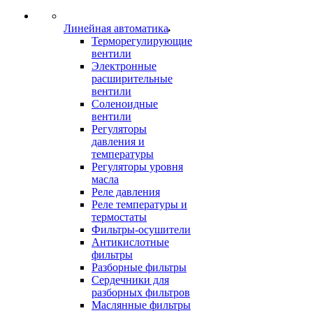
Линейная автоматика
Терморегулирующие
вентили
Электронные
расширительные
вентили
Соленоидные
вентили
Регуляторы
давления и
температуры
Регуляторы уровня
масла
Реле давления
Реле температуры и
термостаты
Фильтры-осушители
Антикислотные
фильтры
Разборные фильтры
Сердечники для
разборных фильтров
Маслянные фильтры