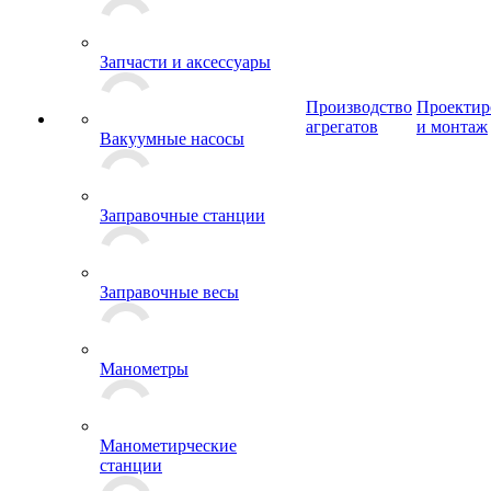
Запчасти и аксессуары
Производство
Проектир
агрегатов
и монтаж
Вакуумные насосы
Заправочные станции
Заправочные весы
Манометры
Манометирческие
станции