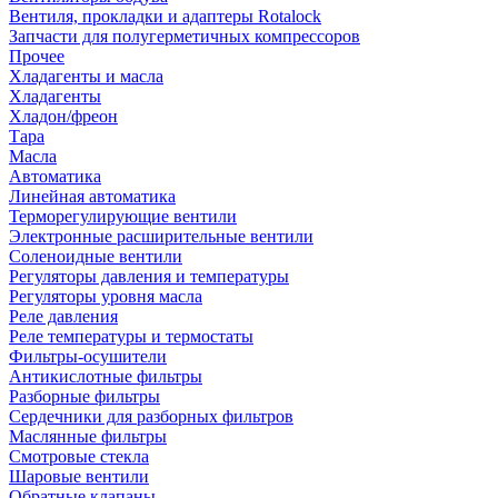
Вентиля, прокладки и адаптеры Rotalock
Запчасти для полугерметичных компрессоров
Прочее
Хладагенты и масла
Хладагенты
Хладон/фреон
Тара
Масла
Автоматика
Линейная автоматика
Терморегулирующие вентили
Электронные расширительные вентили
Соленоидные вентили
Регуляторы давления и температуры
Регуляторы уровня масла
Реле давления
Реле температуры и термостаты
Фильтры-осушители
Антикислотные фильтры
Разборные фильтры
Сердечники для разборных фильтров
Маслянные фильтры
Смотровые стекла
Шаровые вентили
Обратные клапаны