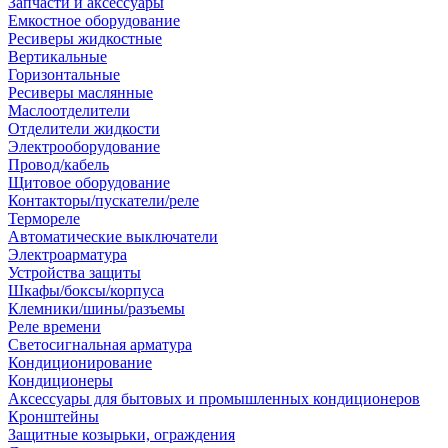
Запчасти и аксессуары
Емкостное оборудование
Ресиверы жидкостные
Вертикальные
Горизонтальные
Ресиверы маслянные
Маслоотделители
Отделители жидкости
Электрооборудование
Провод/кабель
Щитовое оборудование
Контакторы/пускатели/реле
Термореле
Автоматические выключатели
Электроарматура
Устройства защиты
Шкафы/боксы/корпуса
Клемники/шины/разъемы
Реле времени
Светосигнальная арматура
Кондиционирование
Кондиционеры
Аксессуары для бытовых и промышленных кондиционеров
Кронштейны
Защитные козырьки, ограждения