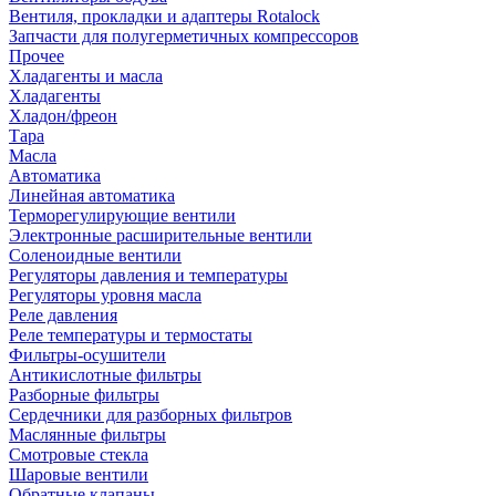
Вентиля, прокладки и адаптеры Rotalock
Запчасти для полугерметичных компрессоров
Прочее
Хладагенты и масла
Хладагенты
Хладон/фреон
Тара
Масла
Автоматика
Линейная автоматика
Терморегулирующие вентили
Электронные расширительные вентили
Соленоидные вентили
Регуляторы давления и температуры
Регуляторы уровня масла
Реле давления
Реле температуры и термостаты
Фильтры-осушители
Антикислотные фильтры
Разборные фильтры
Сердечники для разборных фильтров
Маслянные фильтры
Смотровые стекла
Шаровые вентили
Обратные клапаны