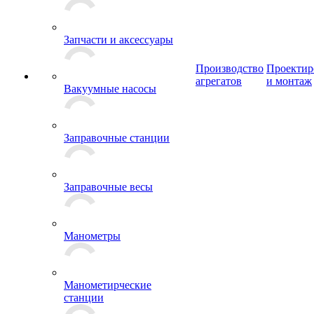
Запчасти и аксессуары
Производство
Проектир
агрегатов
и монтаж
Вакуумные насосы
Заправочные станции
Заправочные весы
Манометры
Манометирческие
станции