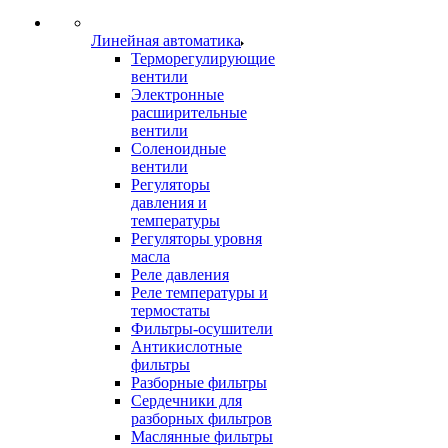
Линейная автоматика
Терморегулирующие
вентили
Электронные
расширительные
вентили
Соленоидные
вентили
Регуляторы
давления и
температуры
Регуляторы уровня
масла
Реле давления
Реле температуры и
термостаты
Фильтры-осушители
Антикислотные
фильтры
Разборные фильтры
Сердечники для
разборных фильтров
Маслянные фильтры