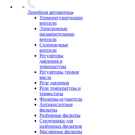
Линейная автоматика
Терморегулирующие
вентили
Электронные
расширительные
вентили
Соленоидные
вентили
Регуляторы
давления и
температуры
Регуляторы уровня
масла
Реле давления
Реле температуры и
термостаты
Фильтры-осушители
Антикислотные
фильтры
Разборные фильтры
Сердечники для
разборных фильтров
Маслянные фильтры