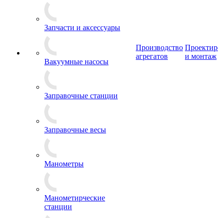
Запчасти и аксессуары
Производство
Проектир
агрегатов
и монтаж
Вакуумные насосы
Заправочные станции
Заправочные весы
Манометры
Манометирческие
станции