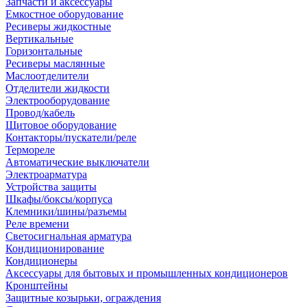
Запчасти и аксессуары
Емкостное оборудование
Ресиверы жидкостные
Вертикальные
Горизонтальные
Ресиверы маслянные
Маслоотделители
Отделители жидкости
Электрооборудование
Провод/кабель
Щитовое оборудование
Контакторы/пускатели/реле
Термореле
Автоматические выключатели
Электроарматура
Устройства защиты
Шкафы/боксы/корпуса
Клемники/шины/разъемы
Реле времени
Светосигнальная арматура
Кондиционирование
Кондиционеры
Аксессуары для бытовых и промышленных кондиционеров
Кронштейны
Защитные козырьки, ограждения