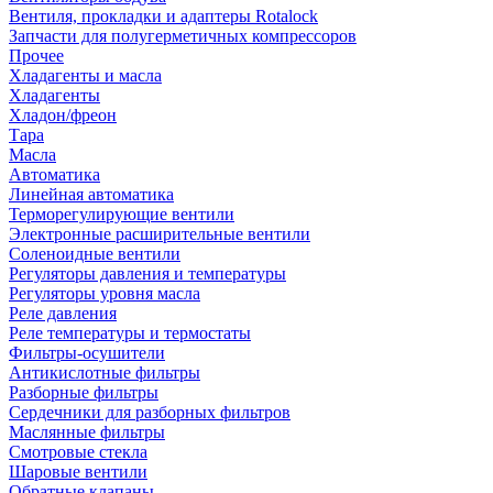
Вентиля, прокладки и адаптеры Rotalock
Запчасти для полугерметичных компрессоров
Прочее
Хладагенты и масла
Хладагенты
Хладон/фреон
Тара
Масла
Автоматика
Линейная автоматика
Терморегулирующие вентили
Электронные расширительные вентили
Соленоидные вентили
Регуляторы давления и температуры
Регуляторы уровня масла
Реле давления
Реле температуры и термостаты
Фильтры-осушители
Антикислотные фильтры
Разборные фильтры
Сердечники для разборных фильтров
Маслянные фильтры
Смотровые стекла
Шаровые вентили
Обратные клапаны