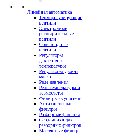
Линейная автоматика
Терморегулирующие
вентили
Электронные
расширительные
вентили
Соленоидные
вентили
Регуляторы
давления и
температуры
Регуляторы уровня
масла
Реле давления
Реле температуры и
термостаты
Фильтры-осушители
Антикислотные
фильтры
Разборные фильтры
Сердечники для
разборных фильтров
Маслянные фильтры