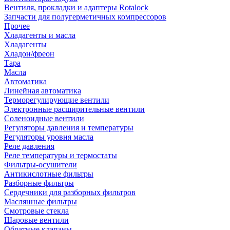
Вентиля, прокладки и адаптеры Rotalock
Запчасти для полугерметичных компрессоров
Прочее
Хладагенты и масла
Хладагенты
Хладон/фреон
Тара
Масла
Автоматика
Линейная автоматика
Терморегулирующие вентили
Электронные расширительные вентили
Соленоидные вентили
Регуляторы давления и температуры
Регуляторы уровня масла
Реле давления
Реле температуры и термостаты
Фильтры-осушители
Антикислотные фильтры
Разборные фильтры
Сердечники для разборных фильтров
Маслянные фильтры
Смотровые стекла
Шаровые вентили
Обратные клапаны