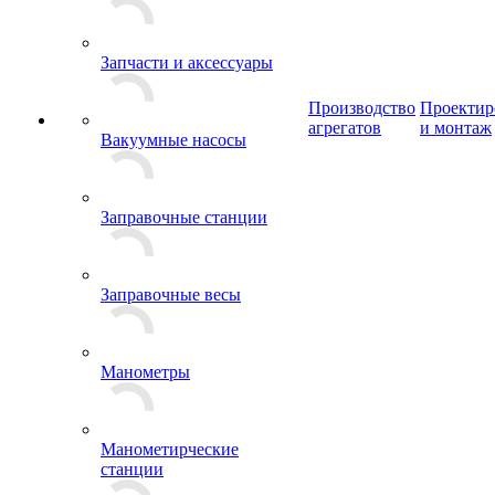
Запчасти и аксессуары
Производство
Проектир
агрегатов
и монтаж
Вакуумные насосы
Заправочные станции
Заправочные весы
Манометры
Манометирческие
станции