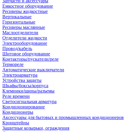
Запчасти и аксессуары
Емкостное оборудование
Ресиверы жидкостные
Вертикальные
Горизонтальные
Ресиверы маслянные
Маслоотделители
Отделители жидкости
Электрооборудование
Провод/кабель
Щитовое оборудование
Контакторы/пускатели/реле
Термореле
Автоматические выключатели
Электроарматура
Устройства защиты
Шкафы/боксы/корпуса
Клемники/шины/разъемы
Реле времени
Светосигнальная арматура
Кондиционирование
Кондиционеры
Аксессуары для бытовых и промышленных кондиционеров
Кронштейны
Защитные козырьки, ограждения