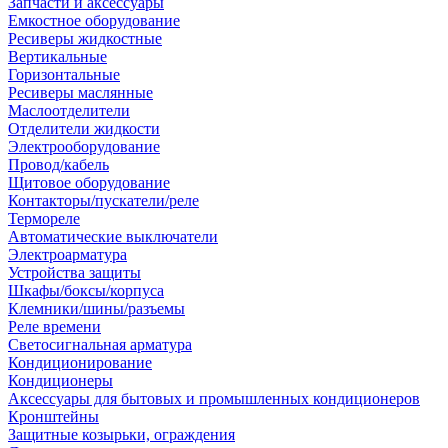
Запчасти и аксессуары
Емкостное оборудование
Ресиверы жидкостные
Вертикальные
Горизонтальные
Ресиверы маслянные
Маслоотделители
Отделители жидкости
Электрооборудование
Провод/кабель
Щитовое оборудование
Контакторы/пускатели/реле
Термореле
Автоматические выключатели
Электроарматура
Устройства защиты
Шкафы/боксы/корпуса
Клемники/шины/разъемы
Реле времени
Светосигнальная арматура
Кондиционирование
Кондиционеры
Аксессуары для бытовых и промышленных кондиционеров
Кронштейны
Защитные козырьки, ограждения