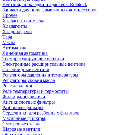
Вентиля, прокладки и адаптеры Rotalock
Запчасти для полугерметичных компрессоров
Прочее
Хладагенты и масла
Хладагенты
Хладон/фреон
Тара
Масла
Автоматика
Линейная автоматика
Терморегулирующие вентили
Электронные расширительные вентили
Соленоидные вентили
Регуляторы давления и температуры
Регуляторы уровня масла
Реле давления
Реле температуры и термостаты
Фильтры-осушители
Антикислотные фильтры
Разборные фильтры
Сердечники для разборных фильтров
Маслянные фильтры
Смотровые стекла
Шаровые вентили
Обратные клапаны