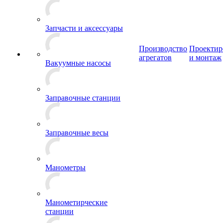
Запчасти и аксессуары
Производство
Проектир
агрегатов
и монтаж
Вакуумные насосы
Заправочные станции
Заправочные весы
Манометры
Манометирческие
станции