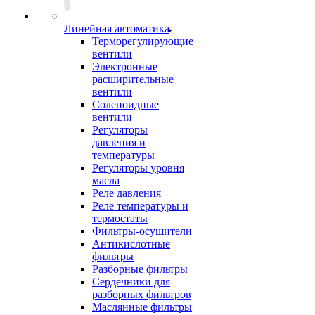
Линейная автоматика
Терморегулирующие
вентили
Электронные
расширительные
вентили
Соленоидные
вентили
Регуляторы
давления и
температуры
Регуляторы уровня
масла
Реле давления
Реле температуры и
термостаты
Фильтры-осушители
Антикислотные
фильтры
Разборные фильтры
Сердечники для
разборных фильтров
Маслянные фильтры