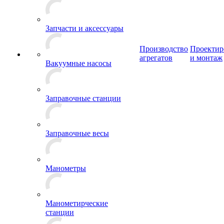
Запчасти и аксессуары
Производство
Проектир
агрегатов
и монтаж
Вакуумные насосы
Заправочные станции
Заправочные весы
Манометры
Манометирческие
станции