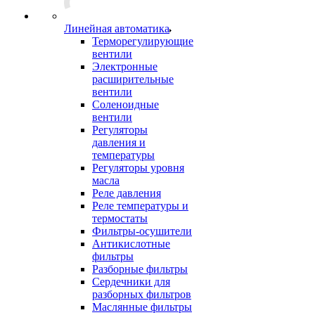
Линейная автоматика
Терморегулирующие
вентили
Электронные
расширительные
вентили
Соленоидные
вентили
Регуляторы
давления и
температуры
Регуляторы уровня
масла
Реле давления
Реле температуры и
термостаты
Фильтры-осушители
Антикислотные
фильтры
Разборные фильтры
Сердечники для
разборных фильтров
Маслянные фильтры