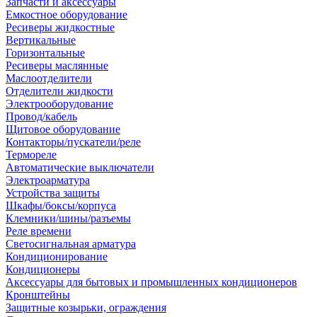
Запчасти и аксессуары
Емкостное оборудование
Ресиверы жидкостные
Вертикальные
Горизонтальные
Ресиверы маслянные
Маслоотделители
Отделители жидкости
Электрооборудование
Провод/кабель
Щитовое оборудование
Контакторы/пускатели/реле
Термореле
Автоматические выключатели
Электроарматура
Устройства защиты
Шкафы/боксы/корпуса
Клемники/шины/разъемы
Реле времени
Светосигнальная арматура
Кондиционирование
Кондиционеры
Аксессуары для бытовых и промышленных кондиционеров
Кронштейны
Защитные козырьки, ограждения