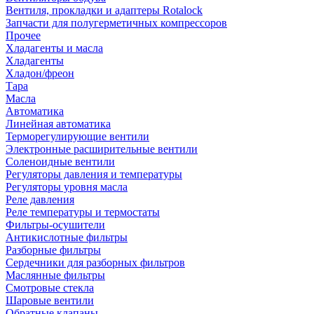
Вентиля, прокладки и адаптеры Rotalock
Запчасти для полугерметичных компрессоров
Прочее
Хладагенты и масла
Хладагенты
Хладон/фреон
Тара
Масла
Автоматика
Линейная автоматика
Терморегулирующие вентили
Электронные расширительные вентили
Соленоидные вентили
Регуляторы давления и температуры
Регуляторы уровня масла
Реле давления
Реле температуры и термостаты
Фильтры-осушители
Антикислотные фильтры
Разборные фильтры
Сердечники для разборных фильтров
Маслянные фильтры
Смотровые стекла
Шаровые вентили
Обратные клапаны