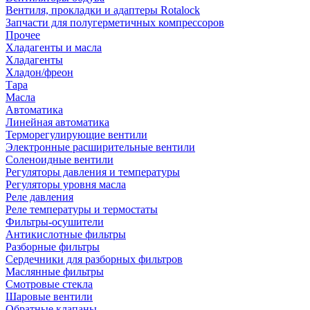
Вентиля, прокладки и адаптеры Rotalock
Запчасти для полугерметичных компрессоров
Прочее
Хладагенты и масла
Хладагенты
Хладон/фреон
Тара
Масла
Автоматика
Линейная автоматика
Терморегулирующие вентили
Электронные расширительные вентили
Соленоидные вентили
Регуляторы давления и температуры
Регуляторы уровня масла
Реле давления
Реле температуры и термостаты
Фильтры-осушители
Антикислотные фильтры
Разборные фильтры
Сердечники для разборных фильтров
Маслянные фильтры
Смотровые стекла
Шаровые вентили
Обратные клапаны