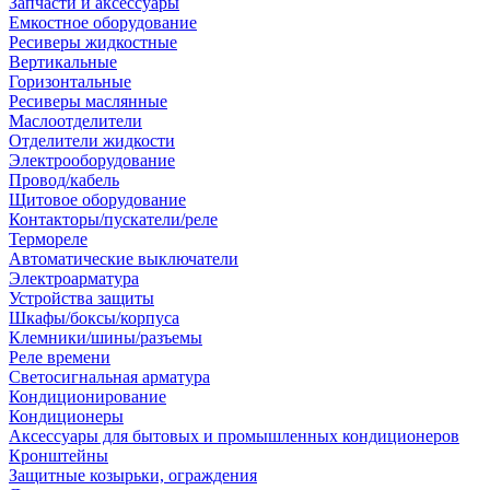
Запчасти и аксессуары
Емкостное оборудование
Ресиверы жидкостные
Вертикальные
Горизонтальные
Ресиверы маслянные
Маслоотделители
Отделители жидкости
Электрооборудование
Провод/кабель
Щитовое оборудование
Контакторы/пускатели/реле
Термореле
Автоматические выключатели
Электроарматура
Устройства защиты
Шкафы/боксы/корпуса
Клемники/шины/разъемы
Реле времени
Светосигнальная арматура
Кондиционирование
Кондиционеры
Аксессуары для бытовых и промышленных кондиционеров
Кронштейны
Защитные козырьки, ограждения