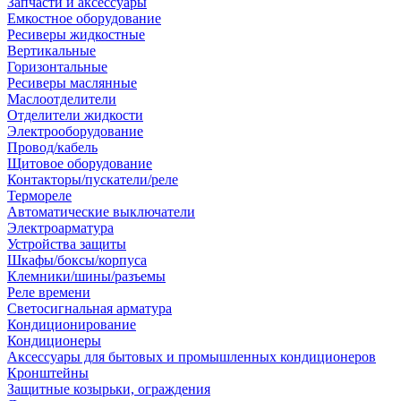
Запчасти и аксессуары
Емкостное оборудование
Ресиверы жидкостные
Вертикальные
Горизонтальные
Ресиверы маслянные
Маслоотделители
Отделители жидкости
Электрооборудование
Провод/кабель
Щитовое оборудование
Контакторы/пускатели/реле
Термореле
Автоматические выключатели
Электроарматура
Устройства защиты
Шкафы/боксы/корпуса
Клемники/шины/разъемы
Реле времени
Светосигнальная арматура
Кондиционирование
Кондиционеры
Аксессуары для бытовых и промышленных кондиционеров
Кронштейны
Защитные козырьки, ограждения