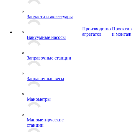
Запчасти и аксессуары
Производство
Проектир
агрегатов
и монтаж
Вакуумные насосы
Заправочные станции
Заправочные весы
Манометры
Манометирческие
станции