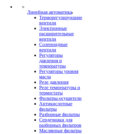
Линейная автоматика
Терморегулирующие
вентили
Электронные
расширительные
вентили
Соленоидные
вентили
Регуляторы
давления и
температуры
Регуляторы уровня
масла
Реле давления
Реле температуры и
термостаты
Фильтры-осушители
Антикислотные
фильтры
Разборные фильтры
Сердечники для
разборных фильтров
Маслянные фильтры