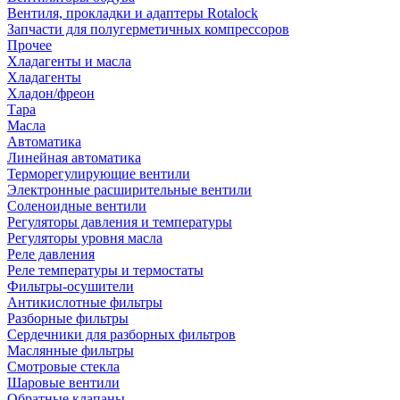
Вентиля, прокладки и адаптеры Rotalock
Запчасти для полугерметичных компрессоров
Прочее
Хладагенты и масла
Хладагенты
Хладон/фреон
Тара
Масла
Автоматика
Линейная автоматика
Терморегулирующие вентили
Электронные расширительные вентили
Соленоидные вентили
Регуляторы давления и температуры
Регуляторы уровня масла
Реле давления
Реле температуры и термостаты
Фильтры-осушители
Антикислотные фильтры
Разборные фильтры
Сердечники для разборных фильтров
Маслянные фильтры
Смотровые стекла
Шаровые вентили
Обратные клапаны