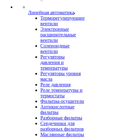
Линейная автоматика
Терморегулирующие
вентили
Электронные
расширительные
вентили
Соленоидные
вентили
Регуляторы
давления и
температуры
Регуляторы уровня
масла
Реле давления
Реле температуры и
термостаты
Фильтры-осушители
Антикислотные
фильтры
Разборные фильтры
Сердечники для
разборных фильтров
Маслянные фильтры