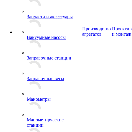
Запчасти и аксессуары
Производство
Проектир
агрегатов
и монтаж
Вакуумные насосы
Заправочные станции
Заправочные весы
Манометры
Манометирческие
станции