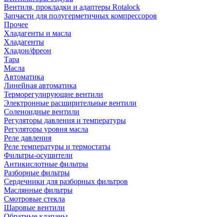
Вентиля, прокладки и адаптеры Rotalock
Запчасти для полугерметичных компрессоров
Прочее
Хладагенты и масла
Хладагенты
Хладон/фреон
Тара
Масла
Автоматика
Линейная автоматика
Терморегулирующие вентили
Электронные расширительные вентили
Соленоидные вентили
Регуляторы давления и температуры
Регуляторы уровня масла
Реле давления
Реле температуры и термостаты
Фильтры-осушители
Антикислотные фильтры
Разборные фильтры
Сердечники для разборных фильтров
Маслянные фильтры
Смотровые стекла
Шаровые вентили
Обратные клапаны