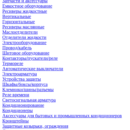
Запчасти и аксессуары
Емкостное оборудование
Ресиверы жидкостные
Вертикальные
Горизонтальные
Ресиверы маслянные
Маслоотделители
Отделители жидкости
Электрооборудование
Провод/кабель
Щитовое оборудование
Контакторы/пускатели/реле
Термореле
Автоматические выключатели
Электроарматура
Устройства защиты
Шкафы/боксы/корпуса
Клемники/шины/разъемы
Реле времени
Светосигнальная арматура
Кондиционирование
Кондиционеры
Аксессуары для бытовых и промышленных кондиционеров
Кронштейны
Защитные козырьки, ограждения