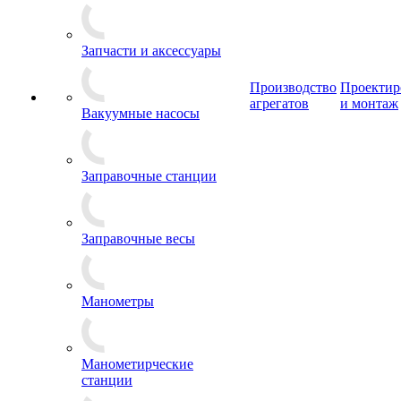
Запчасти и аксессуары
Производство
Проектир
агрегатов
и монтаж
Вакуумные насосы
Заправочные станции
Заправочные весы
Манометры
Манометирческие
станции