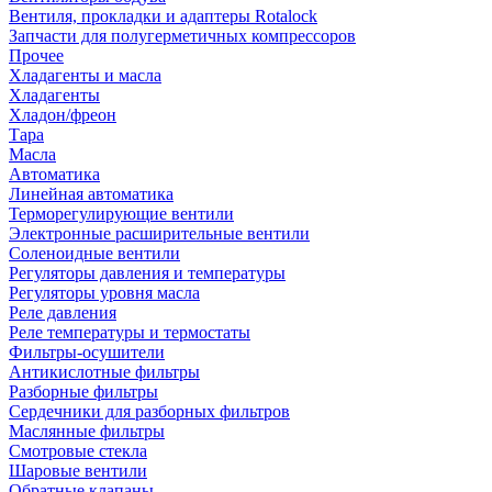
Вентиля, прокладки и адаптеры Rotalock
Запчасти для полугерметичных компрессоров
Прочее
Хладагенты и масла
Хладагенты
Хладон/фреон
Тара
Масла
Автоматика
Линейная автоматика
Терморегулирующие вентили
Электронные расширительные вентили
Соленоидные вентили
Регуляторы давления и температуры
Регуляторы уровня масла
Реле давления
Реле температуры и термостаты
Фильтры-осушители
Антикислотные фильтры
Разборные фильтры
Сердечники для разборных фильтров
Маслянные фильтры
Смотровые стекла
Шаровые вентили
Обратные клапаны