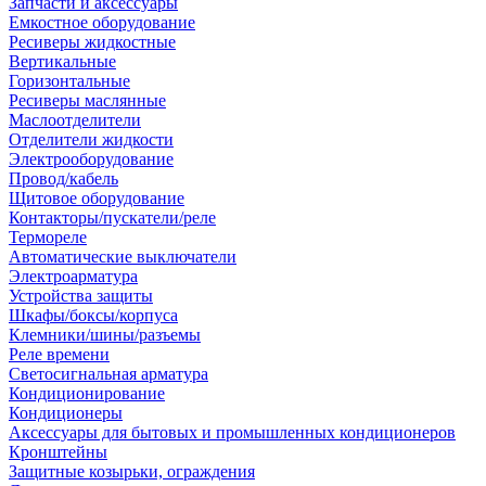
Запчасти и аксессуары
Емкостное оборудование
Ресиверы жидкостные
Вертикальные
Горизонтальные
Ресиверы маслянные
Маслоотделители
Отделители жидкости
Электрооборудование
Провод/кабель
Щитовое оборудование
Контакторы/пускатели/реле
Термореле
Автоматические выключатели
Электроарматура
Устройства защиты
Шкафы/боксы/корпуса
Клемники/шины/разъемы
Реле времени
Светосигнальная арматура
Кондиционирование
Кондиционеры
Аксессуары для бытовых и промышленных кондиционеров
Кронштейны
Защитные козырьки, ограждения