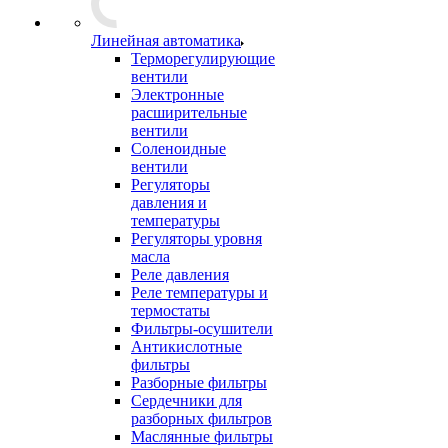
Линейная автоматика
Терморегулирующие
вентили
Электронные
расширительные
вентили
Соленоидные
вентили
Регуляторы
давления и
температуры
Регуляторы уровня
масла
Реле давления
Реле температуры и
термостаты
Фильтры-осушители
Антикислотные
фильтры
Разборные фильтры
Сердечники для
разборных фильтров
Маслянные фильтры