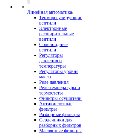
Линейная автоматика
Терморегулирующие
вентили
Электронные
расширительные
вентили
Соленоидные
вентили
Регуляторы
давления и
температуры
Регуляторы уровня
масла
Реле давления
Реле температуры и
термостаты
Фильтры-осушители
Антикислотные
фильтры
Разборные фильтры
Сердечники для
разборных фильтров
Маслянные фильтры