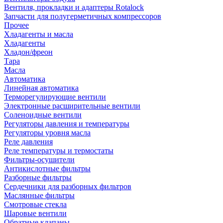
Вентиля, прокладки и адаптеры Rotalock
Запчасти для полугерметичных компрессоров
Прочее
Хладагенты и масла
Хладагенты
Хладон/фреон
Тара
Масла
Автоматика
Линейная автоматика
Терморегулирующие вентили
Электронные расширительные вентили
Соленоидные вентили
Регуляторы давления и температуры
Регуляторы уровня масла
Реле давления
Реле температуры и термостаты
Фильтры-осушители
Антикислотные фильтры
Разборные фильтры
Сердечники для разборных фильтров
Маслянные фильтры
Смотровые стекла
Шаровые вентили
Обратные клапаны