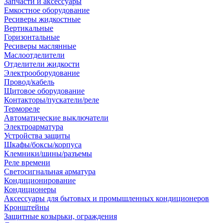
Запчасти и аксессуары
Емкостное оборудование
Ресиверы жидкостные
Вертикальные
Горизонтальные
Ресиверы маслянные
Маслоотделители
Отделители жидкости
Электрооборудование
Провод/кабель
Щитовое оборудование
Контакторы/пускатели/реле
Термореле
Автоматические выключатели
Электроарматура
Устройства защиты
Шкафы/боксы/корпуса
Клемники/шины/разъемы
Реле времени
Светосигнальная арматура
Кондиционирование
Кондиционеры
Аксессуары для бытовых и промышленных кондиционеров
Кронштейны
Защитные козырьки, ограждения