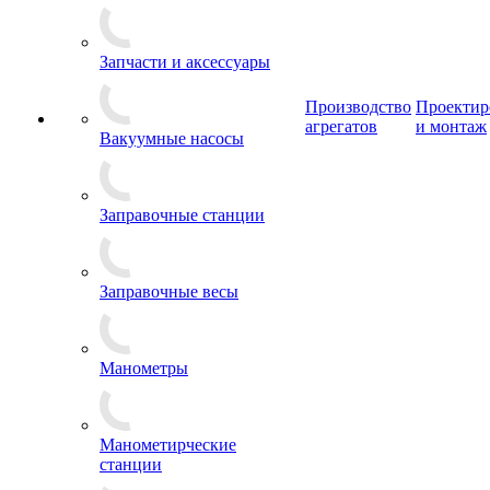
Запчасти и аксессуары
Производство
Проектир
агрегатов
и монтаж
Вакуумные насосы
Заправочные станции
Заправочные весы
Манометры
Манометирческие
станции