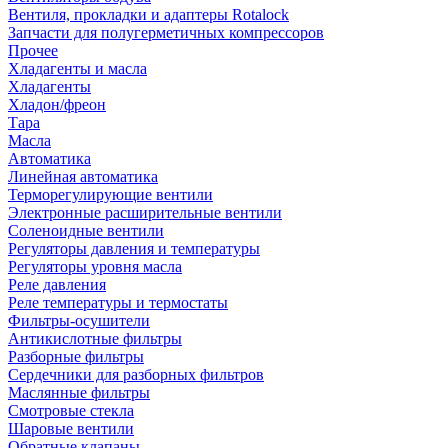
Вентиля, прокладки и адаптеры Rotalock
Запчасти для полугерметичных компрессоров
Прочее
Хладагенты и масла
Хладагенты
Хладон/фреон
Тара
Масла
Автоматика
Линейная автоматика
Терморегулирующие вентили
Электронные расширительные вентили
Соленоидные вентили
Регуляторы давления и температуры
Регуляторы уровня масла
Реле давления
Реле температуры и термостаты
Фильтры-осушители
Антикислотные фильтры
Разборные фильтры
Сердечники для разборных фильтров
Маслянные фильтры
Смотровые стекла
Шаровые вентили
Обратные клапаны