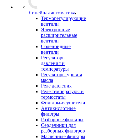
Линейная автоматика
Терморегулирующие
вентили
Электронные
расширительные
вентили
Соленоидные
вентили
Регуляторы
давления и
температуры
Регуляторы уровня
масла
Реле давления
Реле температуры и
термостаты
Фильтры-осушители
Антикислотные
фильтры
Разборные фильтры
Сердечники для
разборных фильтров
Маслянные фильтры