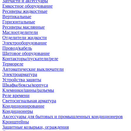
Запчасти и аксессуары
Емкостное оборудование
Ресиверы жидкостные
Вертикальные
Горизонтальные
Ресиверы маслянные
Маслоотделители
Отделители жидкости
Электрооборудование
Провод/кабель
Щитовое оборудование
Контакторы/пускатели/реле
Термореле
Автоматические выключатели
Электроарматура
Устройства защиты
Шкафы/боксы/корпуса
Клемники/шины/разъемы
Реле времени
Светосигнальная арматура
Кондиционирование
Кондиционеры
Аксессуары для бытовых и промышленных кондиционеров
Кронштейны
Защитные козырьки, ограждения