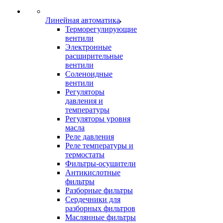
Линейная автоматика
Терморегулирующие
вентили
Электронные
расширительные
вентили
Соленоидные
вентили
Регуляторы
давления и
температуры
Регуляторы уровня
масла
Реле давления
Реле температуры и
термостаты
Фильтры-осушители
Антикислотные
фильтры
Разборные фильтры
Сердечники для
разборных фильтров
Маслянные фильтры