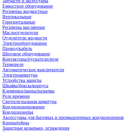
Запчасти и аксессуары
Емкостное оборудование
Ресиверы жидкостные
Вертикальные
Горизонтальные
Ресиверы маслянные
Маслоотделители
Отделители жидкости
Электрооборудование
Провод/кабель
Щитовое оборудование
Контакторы/пускатели/реле
Термореле
Автоматические выключатели
Электроарматура
Устройства защиты
Шкафы/боксы/корпуса
Клемники/шины/разъемы
Реле времени
Светосигнальная арматура
Кондиционирование
Кондиционеры
Аксессуары для бытовых и промышленных кондиционеров
Кронштейны
Защитные козырьки, ограждения