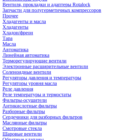
Вентиля, прокладки и адаптеры Rotalock
Запчасти для полугерметичных компрессоров
Прочее
Хладагенты и масла
Хладагенты
Хладон/фреон
Тара
Масла
Автоматика
Линейная автоматика
Терморегулирующие вентили
Электронные расширительные вентили
Соленоидные вентили
Регуляторы давления и температуры
Регуляторы уровня масла
Реле давления
Реле температуры и термостаты
Фильтры-осушители
Антикислотные фильтры
Разборные фильтры
Сердечники для разборных фильтров
Маслянные фильтры
Смотровые стекла
Шаровые вентили
Обратные клапаны