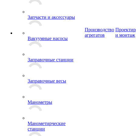
Запчасти и аксессуары
Производство
Проектир
агрегатов
и монтаж
Вакуумные насосы
Заправочные станции
Заправочные весы
Манометры
Манометирческие
станции