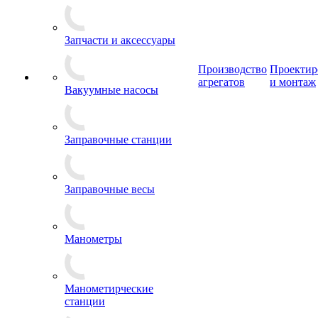
Запчасти и аксессуары
Производство
Проектир
агрегатов
и монтаж
Вакуумные насосы
Заправочные станции
Заправочные весы
Манометры
Манометирческие
станции