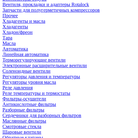
Вентиля, прокладки и адаптеры Rotalock
Запчасти для полугерметичных компрессоров
Прочее
Хладагенты и масла
Хладагенты
Хладон/фреон
Тара
Масла
Автоматика
Линейная автоматика
Терморегулирующие вентили
Электронные расширительные вентили
Соленоидные вентили
Регуляторы давления и температуры
Регуляторы уровня масла
Реле давления
Реле температуры и термостаты
Фильтры-осушители
Антикислотные фильтры
Разборные фильтры
Сердечники для разборных фильтров
Маслянные фильтры
Смотровые стекла
Шаровые вентили
Обратные клапаны