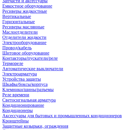
Запчасти и аксессуары
Емкостное оборудование
Ресиверы жидкостные
Вертикальные
Горизонтальные
Ресиверы маслянные
Маслоотделители
Отделители жидкости
Электрооборудование
Провод/кабель
Щитовое оборудование
Контакторы/пускатели/реле
Термореле
Автоматические выключатели
Электроарматура
Устройства защиты
Шкафы/боксы/корпуса
Клемники/шины/разъемы
Реле времени
Светосигнальная арматура
Кондиционирование
Кондиционеры
Аксессуары для бытовых и промышленных кондиционеров
Кронштейны
Защитные козырьки, ограждения