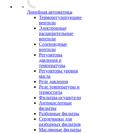
Линейная автоматика
Терморегулирующие
вентили
Электронные
расширительные
вентили
Соленоидные
вентили
Регуляторы
давления и
температуры
Регуляторы уровня
масла
Реле давления
Реле температуры и
термостаты
Фильтры-осушители
Антикислотные
фильтры
Разборные фильтры
Сердечники для
разборных фильтров
Маслянные фильтры