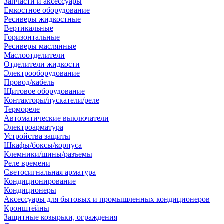
Запчасти и аксессуары
Емкостное оборудование
Ресиверы жидкостные
Вертикальные
Горизонтальные
Ресиверы маслянные
Маслоотделители
Отделители жидкости
Электрооборудование
Провод/кабель
Щитовое оборудование
Контакторы/пускатели/реле
Термореле
Автоматические выключатели
Электроарматура
Устройства защиты
Шкафы/боксы/корпуса
Клемники/шины/разъемы
Реле времени
Светосигнальная арматура
Кондиционирование
Кондиционеры
Аксессуары для бытовых и промышленных кондиционеров
Кронштейны
Защитные козырьки, ограждения