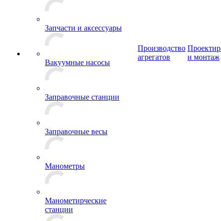
Запчасти и аксессуары
Производство
Проектир
агрегатов
и монтаж
Вакуумные насосы
Заправочные станции
Заправочные весы
Манометры
Манометирческие
станции