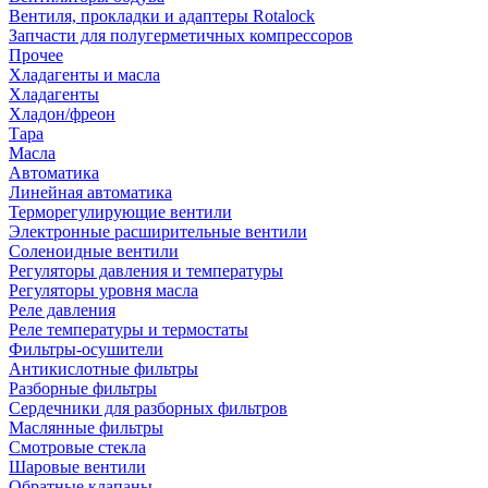
Вентиля, прокладки и адаптеры Rotalock
Запчасти для полугерметичных компрессоров
Прочее
Хладагенты и масла
Хладагенты
Хладон/фреон
Тара
Масла
Автоматика
Линейная автоматика
Терморегулирующие вентили
Электронные расширительные вентили
Соленоидные вентили
Регуляторы давления и температуры
Регуляторы уровня масла
Реле давления
Реле температуры и термостаты
Фильтры-осушители
Антикислотные фильтры
Разборные фильтры
Сердечники для разборных фильтров
Маслянные фильтры
Смотровые стекла
Шаровые вентили
Обратные клапаны