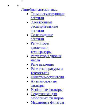
Линейная автоматика
Терморегулирующие
вентили
Электронные
расширительные
вентили
Соленоидные
вентили
Регуляторы
давления и
температуры
Регуляторы уровня
масла
Реле давления
Реле температуры и
термостаты
Фильтры-осушители
Антикислотные
фильтры
Разборные фильтры
Сердечники для
разборных фильтров
Маслянные фильтры