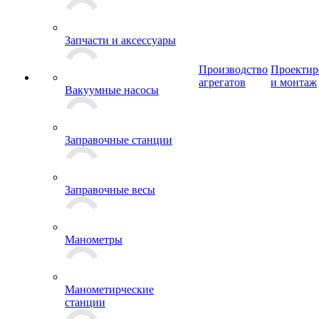
Запчасти и аксессуары
Производство
Проектир
агрегатов
и монтаж
Вакуумные насосы
Заправочные станции
Заправочные весы
Манометры
Манометирческие
станции