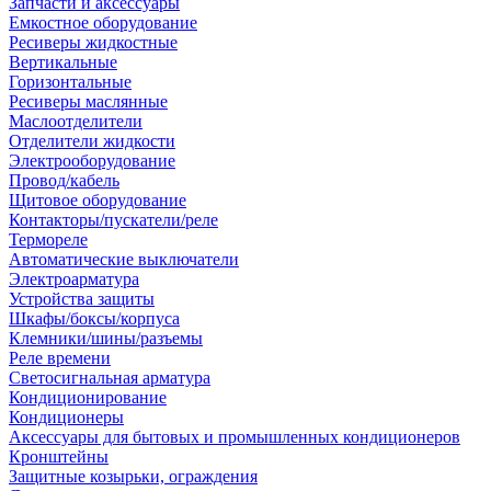
Запчасти и аксессуары
Емкостное оборудование
Ресиверы жидкостные
Вертикальные
Горизонтальные
Ресиверы маслянные
Маслоотделители
Отделители жидкости
Электрооборудование
Провод/кабель
Щитовое оборудование
Контакторы/пускатели/реле
Термореле
Автоматические выключатели
Электроарматура
Устройства защиты
Шкафы/боксы/корпуса
Клемники/шины/разъемы
Реле времени
Светосигнальная арматура
Кондиционирование
Кондиционеры
Аксессуары для бытовых и промышленных кондиционеров
Кронштейны
Защитные козырьки, ограждения