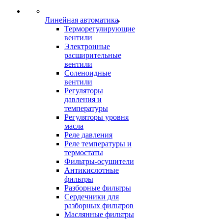
Линейная автоматика
Терморегулирующие
вентили
Электронные
расширительные
вентили
Соленоидные
вентили
Регуляторы
давления и
температуры
Регуляторы уровня
масла
Реле давления
Реле температуры и
термостаты
Фильтры-осушители
Антикислотные
фильтры
Разборные фильтры
Сердечники для
разборных фильтров
Маслянные фильтры