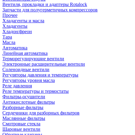
Вентиля, прокладки и адаптеры Rotalock
Запчасти для полугерметичных компрессоров
Прочее
Хладагенты и масла
Хладагенты
Хладон/фреон
Тара
Масла
Автоматика
Линейная автоматика
Терморегулирующие вентили
Электронные расширительные вентили
Соленоидные вентили
Регуляторы давления и температуры
Регуляторы уровня масла
Реле давления
Реле температуры и термостаты
Фильтры-осушители
Антикислотные фильтры
Разборные фильтры
Сердечники для разборных фильтров
Маслянные фильтры
Смотровые стекла
Шаровые вентили
Обратные клапаны