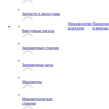
Запчасти и аксессуары
Производство
Проектир
агрегатов
и монтаж
Вакуумные насосы
Заправочные станции
Заправочные весы
Манометры
Манометирческие
станции