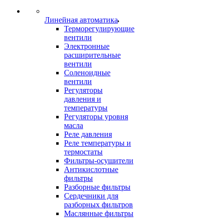
Линейная автоматика
Терморегулирующие
вентили
Электронные
расширительные
вентили
Соленоидные
вентили
Регуляторы
давления и
температуры
Регуляторы уровня
масла
Реле давления
Реле температуры и
термостаты
Фильтры-осушители
Антикислотные
фильтры
Разборные фильтры
Сердечники для
разборных фильтров
Маслянные фильтры