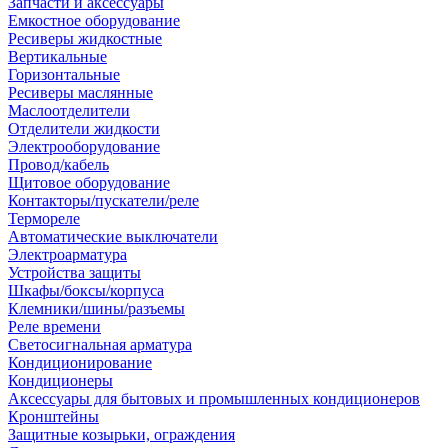
Запчасти и аксессуары
Емкостное оборудование
Ресиверы жидкостные
Вертикальные
Горизонтальные
Ресиверы маслянные
Маслоотделители
Отделители жидкости
Электрооборудование
Провод/кабель
Щитовое оборудование
Контакторы/пускатели/реле
Термореле
Автоматические выключатели
Электроарматура
Устройства защиты
Шкафы/боксы/корпуса
Клемники/шины/разъемы
Реле времени
Светосигнальная арматура
Кондиционирование
Кондиционеры
Аксессуары для бытовых и промышленных кондиционеров
Кронштейны
Защитные козырьки, ограждения