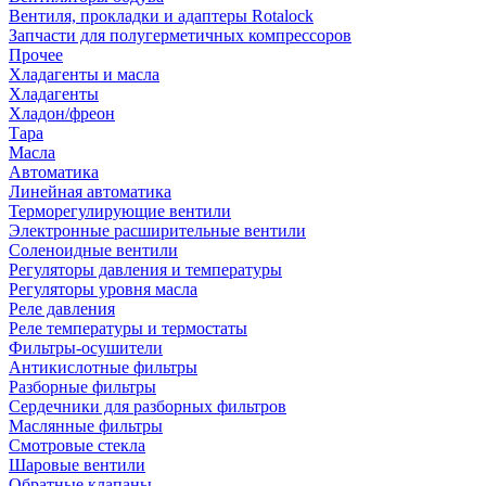
Вентиля, прокладки и адаптеры Rotalock
Запчасти для полугерметичных компрессоров
Прочее
Хладагенты и масла
Хладагенты
Хладон/фреон
Тара
Масла
Автоматика
Линейная автоматика
Терморегулирующие вентили
Электронные расширительные вентили
Соленоидные вентили
Регуляторы давления и температуры
Регуляторы уровня масла
Реле давления
Реле температуры и термостаты
Фильтры-осушители
Антикислотные фильтры
Разборные фильтры
Сердечники для разборных фильтров
Маслянные фильтры
Смотровые стекла
Шаровые вентили
Обратные клапаны