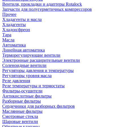
Вентиля, прокладки и адаптеры Rotalock
Запчасти для полугерметичных компрессоров
Прочее
Хладагенты и масла
Хладагенты
Хладон/фреон
Тара
Масла
Автоматика
Линейная автоматика
Терморегулирующие вентили
Электронные расширительные вентили
Соленоидные вентили
Регуляторы давления и температуры
Регуляторы уровня масла
Реле давления
Реле температуры и термостаты
Фильтры-осушители
Антикислотные фильтры
Разборные фильтры
Сердечники для разборных фильтров
Маслянные фильтры
Смотровые стекла
Шаровые вентили
Обратные клапаны