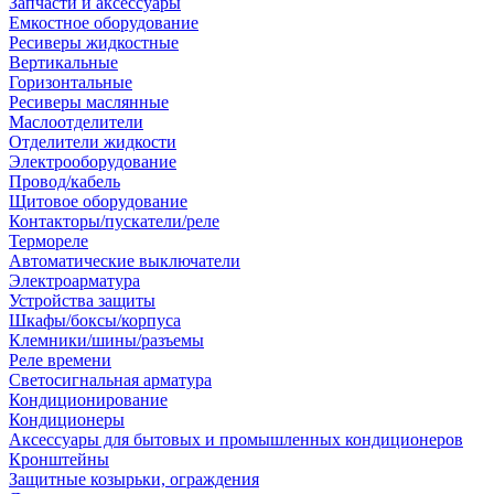
Запчасти и аксессуары
Емкостное оборудование
Ресиверы жидкостные
Вертикальные
Горизонтальные
Ресиверы маслянные
Маслоотделители
Отделители жидкости
Электрооборудование
Провод/кабель
Щитовое оборудование
Контакторы/пускатели/реле
Термореле
Автоматические выключатели
Электроарматура
Устройства защиты
Шкафы/боксы/корпуса
Клемники/шины/разъемы
Реле времени
Светосигнальная арматура
Кондиционирование
Кондиционеры
Аксессуары для бытовых и промышленных кондиционеров
Кронштейны
Защитные козырьки, ограждения