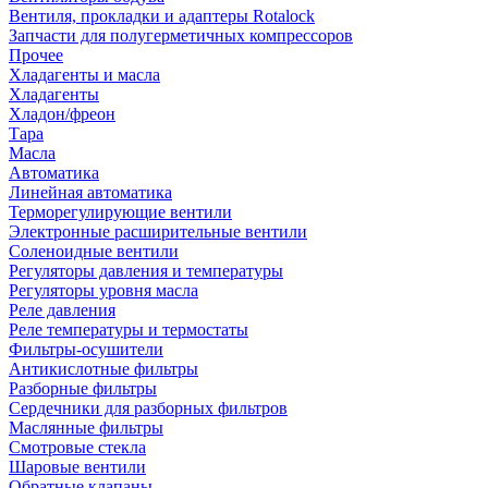
Вентиля, прокладки и адаптеры Rotalock
Запчасти для полугерметичных компрессоров
Прочее
Хладагенты и масла
Хладагенты
Хладон/фреон
Тара
Масла
Автоматика
Линейная автоматика
Терморегулирующие вентили
Электронные расширительные вентили
Соленоидные вентили
Регуляторы давления и температуры
Регуляторы уровня масла
Реле давления
Реле температуры и термостаты
Фильтры-осушители
Антикислотные фильтры
Разборные фильтры
Сердечники для разборных фильтров
Маслянные фильтры
Смотровые стекла
Шаровые вентили
Обратные клапаны