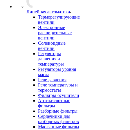
Линейная автоматика
Терморегулирующие
вентили
Электронные
расширительные
вентили
Соленоидные
вентили
Регуляторы
давления и
температуры
Регуляторы уровня
масла
Реле давления
Реле температуры и
термостаты
Фильтры-осушители
Антикислотные
фильтры
Разборные фильтры
Сердечники для
разборных фильтров
Маслянные фильтры