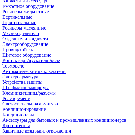
Запчасти и аксессуары
Емкостное оборудование
Ресиверы жидкостные
Вертикальные
Горизонтальные
Ресиверы маслянные
Маслоотделители
Отделители жидкости
Электрооборудование
Провод/кабель
Щитовое оборудование
Контакторы/пускатели/реле
Термореле
Автоматические выключатели
Электроарматура
Устройства защиты
Шкафы/боксы/корпуса
Клемники/шины/разъемы
Реле времени
Светосигнальная арматура
Кондиционирование
Кондиционеры
Аксессуары для бытовых и промышленных кондиционеров
Кронштейны
Защитные козырьки, ограждения