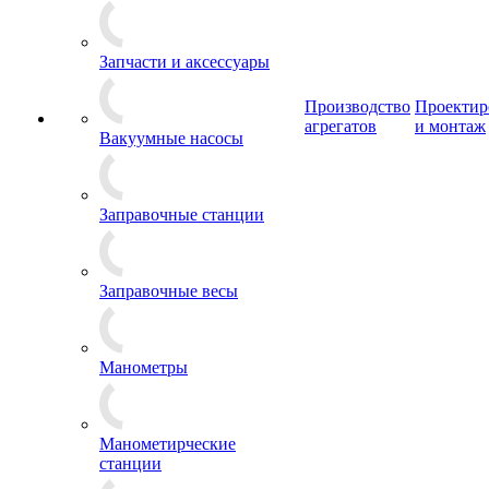
Запчасти и аксессуары
Производство
Проектир
агрегатов
и монтаж
Вакуумные насосы
Заправочные станции
Заправочные весы
Манометры
Манометирческие
станции