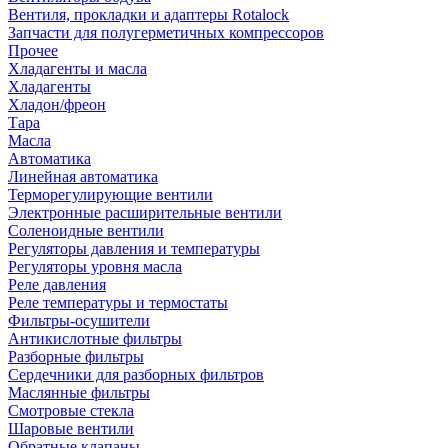
Вентиля, прокладки и адаптеры Rotalock
Запчасти для полугерметичных компрессоров
Прочее
Хладагенты и масла
Хладагенты
Хладон/фреон
Тара
Масла
Автоматика
Линейная автоматика
Терморегулирующие вентили
Электронные расширительные вентили
Соленоидные вентили
Регуляторы давления и температуры
Регуляторы уровня масла
Реле давления
Реле температуры и термостаты
Фильтры-осушители
Антикислотные фильтры
Разборные фильтры
Сердечники для разборных фильтров
Маслянные фильтры
Смотровые стекла
Шаровые вентили
Обратные клапаны