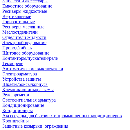
Запчасти и аксессуары
Емкостное оборудование
Ресиверы жидкостные
Вертикальные
Горизонтальные
Ресиверы маслянные
Маслоотделители
Отделители жидкости
Электрооборудование
Провод/кабель
Щитовое оборудование
Контакторы/пускатели/реле
Термореле
Автоматические выключатели
Электроарматура
Устройства защиты
Шкафы/боксы/корпуса
Клемники/шины/разъемы
Реле времени
Светосигнальная арматура
Кондиционирование
Кондиционеры
Аксессуары для бытовых и промышленных кондиционеров
Кронштейны
Защитные козырьки, ограждения