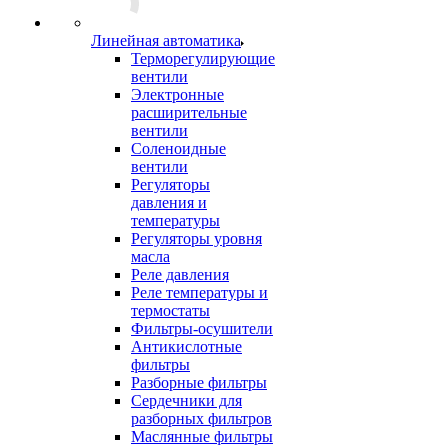
Линейная автоматика
Терморегулирующие
вентили
Электронные
расширительные
вентили
Соленоидные
вентили
Регуляторы
давления и
температуры
Регуляторы уровня
масла
Реле давления
Реле температуры и
термостаты
Фильтры-осушители
Антикислотные
фильтры
Разборные фильтры
Сердечники для
разборных фильтров
Маслянные фильтры