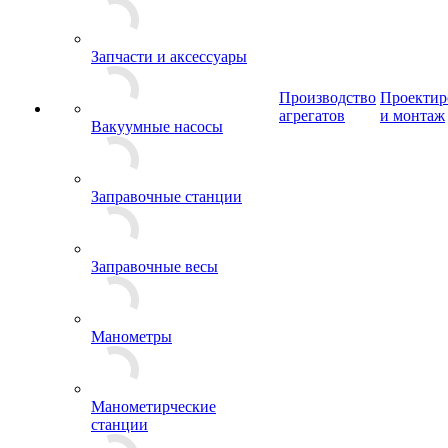
Запчасти и аксессуары
Производство
Проектир
агрегатов
и монтаж
Вакуумные насосы
Заправочные станции
Заправочные весы
Манометры
Манометирческие
станции